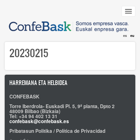
Skip
to
Toggl
main
navig
content
es
eu
20230215
HARREMANA ETA HELBIDEA
CONFEBASK
Torre Iberdrola- Euskadi Pl. 5, 9ª planta, Dpto 2
48009 Bilbao (Bizkaia)
Tel: +34 94 402 13 31
confebask@confebask.es
Pribatasun Politika / Política de Privacidad