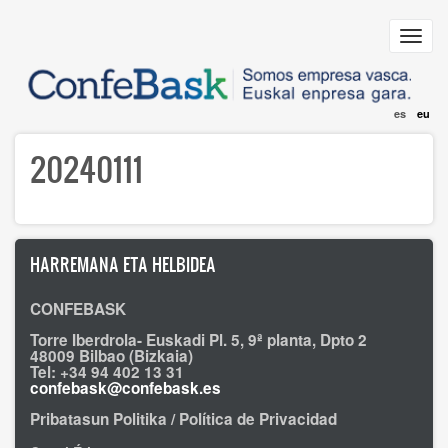
Skip
to
Toggl
main
navig
content
es
eu
20240111
HARREMANA ETA HELBIDEA
CONFEBASK
Torre Iberdrola- Euskadi Pl. 5, 9ª planta, Dpto 2
48009 Bilbao (Bizkaia)
Tel: +34 94 402 13 31
confebask@confebask.es
Pribatasun Politika / Política de Privacidad