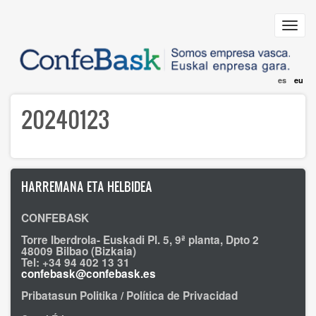
Skip
to
Toggl
main
navig
content
es
eu
20240123
HARREMANA ETA HELBIDEA
CONFEBASK
Torre Iberdrola- Euskadi Pl. 5, 9ª planta, Dpto 2
48009 Bilbao (Bizkaia)
Tel: +34 94 402 13 31
confebask@confebask.es
Pribatasun Politika / Política de Privacidad