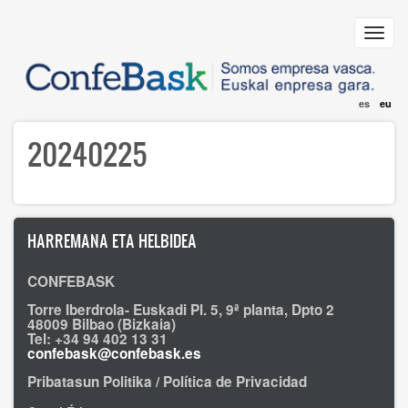
Skip
to
Toggl
main
navig
content
es
eu
20240225
HARREMANA ETA HELBIDEA
CONFEBASK
Torre Iberdrola- Euskadi Pl. 5, 9ª planta, Dpto 2
48009 Bilbao (Bizkaia)
Tel: +34 94 402 13 31
confebask@confebask.es
Pribatasun Politika / Política de Privacidad