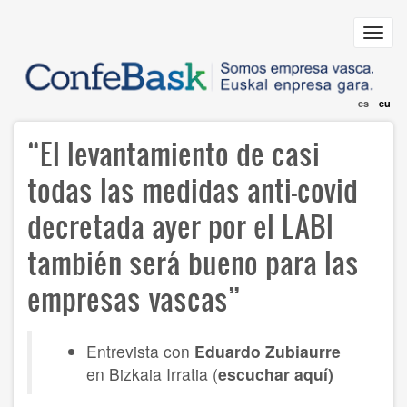
Skip
to
Toggl
main
navig
content
es
eu
“El levantamiento de casi
todas las medidas anti-covid
decretada ayer por el LABI
también será bueno para las
empresas vascas”
Entrevista con
Eduardo Zubiaurre
en Bizkaia Irratia (
escuchar aquí)