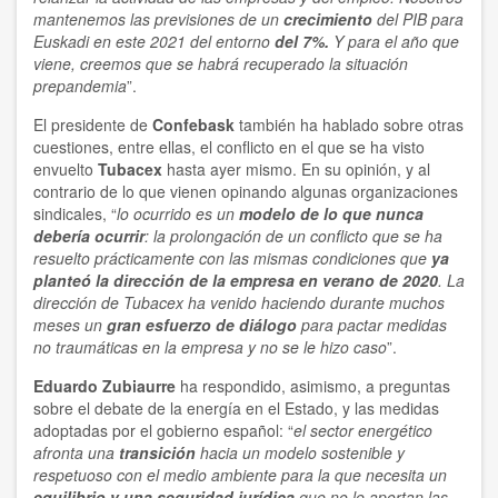
mantenemos las previsiones de un
crecimiento
del PIB para
Euskadi en este 2021 del entorno
del 7%.
Y para el año que
viene, creemos que se habrá recuperado la situación
prepandemia
”.
El presidente de
Confebask
también ha hablado sobre otras
cuestiones, entre ellas, el conflicto en el que se ha visto
envuelto
Tubacex
hasta ayer mismo. En su opinión, y al
contrario de lo que vienen opinando algunas organizaciones
sindicales, “
lo ocurrido es un
modelo de lo que nunca
debería ocurrir
: la prolongación de un conflicto que se ha
resuelto prácticamente con las mismas condiciones que
ya
planteó la dirección de la empresa en verano de 2020
. La
dirección de Tubacex ha venido haciendo durante muchos
meses un
gran esfuerzo de diálogo
para pactar medidas
no traumáticas en la empresa y no se le hizo caso
”.
Eduardo Zubiaurre
ha respondido, asimismo, a preguntas
sobre el debate de la energía en el Estado, y las medidas
adoptadas por el gobierno español: “
el sector energético
afronta una
transición
hacia un modelo sostenible y
respetuoso con el medio ambiente para la que necesita un
equilibrio y una seguridad jurídica
que no le aportan las