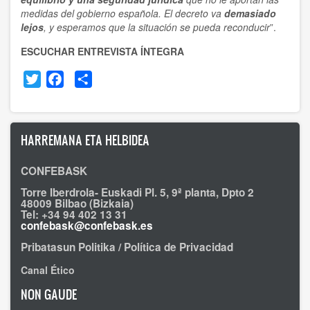
medidas del gobierno española. El decreto va
demasiado
lejos
, y esperamos que la situación se pueda reconducir
”.
ESCUCHAR ENTREVISTA ÍNTEGRA
Twitter
Facebook
Share
HARREMANA ETA HELBIDEA
CONFEBASK
Torre Iberdrola- Euskadi Pl. 5, 9ª planta, Dpto 2
48009 Bilbao (Bizkaia)
Tel: +34 94 402 13 31
confebask@confebask.es
Pribatasun Politika / Política de Privacidad
Canal Ético
NON GAUDE