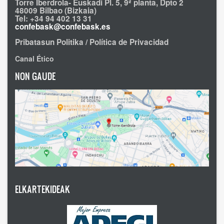
Torre Iberdrola- Euskadi Pl. 5, 9ª planta, Dpto 2
48009 Bilbao (Bizkaia)
Tel: +34 94 402 13 31
confebask@confebask.es
Pribatasun Politika / Política de Privacidad
Canal Ético
NON GAUDE
ELKARTEKIDEAK