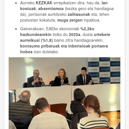
Aurreko
KEZKAK
errepikatzen dira, hau da,
lan
kostuak
,
absentismoa
(kezka gero eta handiagoa
da), pertsonak aurkitzeko
zailtasunak
eta, lehen
postuetan kokatuta,
muga zergen
inpaktua.
Gainerakoan, EAEko ekonomiak
%2,2ko
hazkundearekin
itxiko du
2025a
, duela
urtebete
aurreikusi (%1,8)
baino zifra handiagoarekin,
kontsumo pribatuak eta inbertsioak portaera
hobea
izan dutelako.