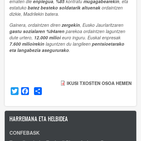
ematen die
enplegua
,
%85
kontratu
mugagabearekin
, eta
estatuko
batez besteko soldatarik altuenak
ordaintzen
dizkie, Madrilekin batera.
Gainera, ordaintzen diren
zergekin
, Eusko Jaurlaritzaren
gastu sozialaren %94aren
parekoa ordaintzen laguntzen
dute urtero,
12.000 milioi
euro inguru. Euskal enpresak
7.600 milioirekin
laguntzen du langileen
pentsioetarako
eta langabezia asegururako
.
IKUSI TXOSTEN OSOA HEMEN
Twitter
Facebook
Share
HARREMANA ETA HELBIDEA
CONFEBASK