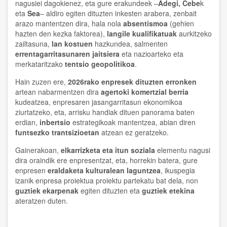
nagusiei dagokienez, eta gure erakundeek –
Adegi, Cebe
k
eta
Sea
– aldiro egiten dituzten inkesten arabera, zenbait
arazo mantentzen dira, hala nola
absentismoa
(gehien
hazten den kezka faktorea),
langile kualifikatuak
aurkitzeko
zailtasuna,
lan kostuen
hazkundea, salmenten
errentagarritasunaren jaitsiera
eta nazioarteko eta
merkataritzako
tentsio geopolitikoa
.
Hain zuzen ere,
2026rako enpresek dituzten erronken
artean nabarmentzen dira
agertoki komertzial berria
kudeatzea, enpresaren jasangarritasun ekonomikoa
ziurtatzeko, eta, arrisku handiak dituen panorama baten
erdian,
inbertsio
estrategikoak mantentzea, abian diren
funtsezko trantsizioetan
atzean ez geratzeko.
Gainerakoan,
elkarrizketa eta itun soziala
elementu nagusi
dira oraindik ere enpresentzat, eta, horrekin batera, gure
enpresen
eraldaketa kulturalean laguntzea
, ikuspegia
izanik enpresa proiektua proiektu partekatu bat dela, non
guztiek ekarpenak
egiten dituzten eta
guztiek etekina
ateratzen duten.