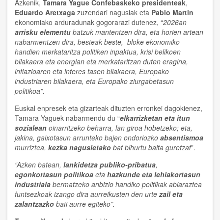
Azkenik,
Tamara Yague Confebaskeko presidenteak
,
Eduardo Aretxaga
zuzendari nagusiak eta
Pablo Martin
ekonomiako arduradunak gogorarazi dutenez, “
2026an
arrisku elementu
batzuk mantentzen dira, eta horien artean
nabarmentzen dira, besteak beste, bloke ekonomiko
handien merkataritza politiken inpaktua, krisi belikoen
bilakaera eta energian eta merkataritzan duten eragina,
inflazioaren eta interes tasen bilakaera, Europako
industriaren bilakaera, eta Europako ziurgabetasun
politikoa”.
Euskal enpresek eta gizarteak dituzten erronkei dagokienez,
Tamara Yaguek nabarmendu du “
elkarrizketan eta itun
sozialean
oinarritzeko beharra, lan giroa hobetzeko; eta,
jakina, gaixotasun arrunteko bajen ondoriozko
absentismoa
murriztea,
kezka nagusietako
bat bihurtu baita
guretzat
”.
“Azken batean,
lankidetza publiko-pribatua
,
egonkortasun politikoa
eta
hazkunde eta lehiakortasun
industriala
bermatzeko anbizio handiko politikak abiaraztea
funtsezkoak izango dira aurreikusten den urte
zail eta
zalantzazko
bati aurre egiteko”.