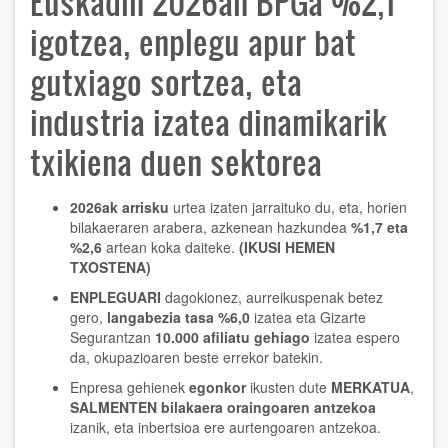
Euskadin 2026an BPGa %2,1
igotzea, enplegu apur bat
gutxiago sortzea, eta
industria izatea dinamikarik
txikiena duen sektorea
2026ak arrisku
urtea izaten jarraituko du, eta, horien
bilakaeraren arabera, azkenean hazkundea
%1,7 eta
%2,6
artean koka daiteke.
(IKUSI HEMEN
TXOSTENA)
ENPLEGUARI
dagokionez, aurreikuspenak betez
gero,
langabezia tasa %6,0
izatea eta Gizarte
Segurantzan
10.000 afiliatu
gehiago
izatea espero
da, okupazioaren beste errekor batekin.
Enpresa gehienek
egonkor
ikusten dute
MERKATUA
,
SALMENTEN bilakaera oraingoaren antzekoa
izanik, eta inbertsioa ere aurtengoaren antzekoa.