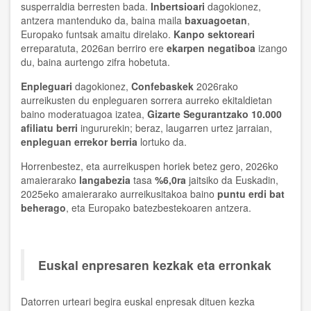
susperraldia berresten bada.
Inbertsioari
dagokionez,
antzera mantenduko da, baina maila
baxuagoetan
,
Europako funtsak amaitu direlako.
Kanpo sektoreari
erreparatuta, 2026an berriro ere
ekarpen negatiboa
izango
du, baina aurtengo zifra hobetuta.
Enpleguari
dagokionez,
Confebaskek
2026rako
aurreikusten du enpleguaren sorrera aurreko ekitaldietan
baino moderatuagoa izatea,
Gizarte Segurantzako 10.000
afiliatu berri
ingururekin; beraz, laugarren urtez jarraian,
enpleguan errekor berria
lortuko da.
Horrenbestez, eta aurreikuspen horiek betez gero, 2026ko
amaierarako
langabezia
tasa
%6,0ra
jaitsiko da Euskadin,
2025eko amaierarako aurreikusitakoa baino
puntu erdi bat
beherago
, eta Europako batezbestekoaren antzera.
Euskal enpresaren kezkak eta erronkak
Datorren urteari begira euskal enpresak dituen kezka