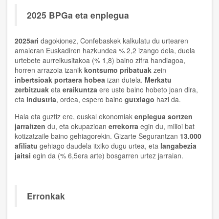
2025 BPGa eta enplegua
2025ari
dagokionez, Confebaskek kalkulatu du urtearen
amaieran Euskadiren hazkundea % 2,2 izango dela, duela
urtebete aurreikusitakoa (% 1,8) baino zifra handiagoa,
horren arrazoia izanik
kontsumo pribatuak
zein
inbertsioak portaera hobea
izan dutela.
Merkatu
zerbitzuak
eta
eraikuntza
ere uste baino hobeto joan dira,
eta
industria
, ordea, espero baino
gutxiago
hazi da.
Hala eta guztiz ere, euskal ekonomiak
enplegua sortzen
jarraitzen
du, eta okupazioan
errekorra
egin du, milioi bat
kotizatzaile baino gehiagorekin. Gizarte Segurantzan
13.000
afiliatu
gehiago daudela itxiko dugu urtea, eta
langabezia
jaitsi
egin da (% 6,5era arte) bosgarren urtez jarraian.
Erronkak