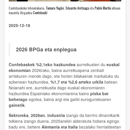
Confebaskeko lehendakaria,
Tamara Yagüe
,
Eduardo Aretxaga
eta
Pablo Martín
alboan
daudela (Argazkia
Confebask
)
2025-12-18
2026 BPGa eta enplegua
Confebaskek
%2,1eko hazkundea
aurreikusten du
euskal
ekonomian
2026rako, baina aurreikuspena zenbait
arriskuren mende dago, eta horien bilakaerak markatuko du
azkenean hazkundea,
%1,7 eta %2,6 arteko urkila
batean.
Nolanahi ere, aurreikusita dago euskal ekonomiaren
hazkundea Espainiako ekonomiarena baino
pixka bat
beherago
egotea, baina argi eta garbi eurogunekoaren
gainetik
.
Sektoreka
,
2026an
,
industria
izango da berriro dinamikarik
txikiena izango duena, 2025arekin alderatuta hobera egingo
badu ere, betiere
Alemania eta Italia
bezalako herrialdeetan