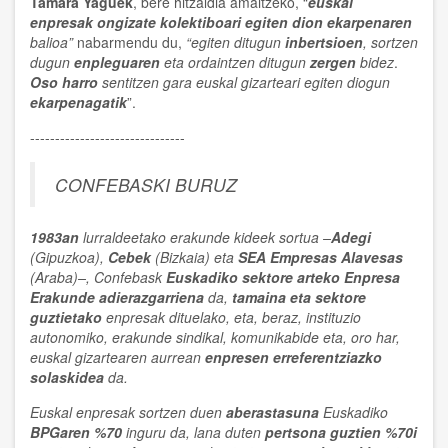
Tamara Yaguek
, bere hitzaldia amaitzeko, “
euskal
enpresak ongizate kolektiboari
egiten dion ekarpenaren
balioa”
nabarmendu du,
“egiten ditugun
inbertsioen
, sortzen
dugun
enpleguaren
eta ordaintzen ditugun
zergen
bidez
.
Oso harro
sentitzen gara euskal gizarteari egiten diogun
ekarpenagatik
”.
-------------------------------
CONFEBASKI BURUZ
1983an
lurraldeetako erakunde kideek sortua –
Adegi
(Gipuzkoa),
Cebek
(Bizkaia) eta
SEA Empresas Alavesas
(Araba)–, Confebask
Euskadiko sektore arteko Enpresa
Erakunde adierazgarriena
da,
tamaina eta sektore
guztietako
enpresak dituelako, eta, beraz, instituzio
autonomiko, erakunde sindikal, komunikabide eta, oro har,
euskal gizartearen aurrean
enpresen erreferentziazko
solaskidea
da.
Euskal enpresak sortzen duen
aberastasuna
Euskadiko
BPGaren %70
inguru da, lana duten
pertsona guztien %70i