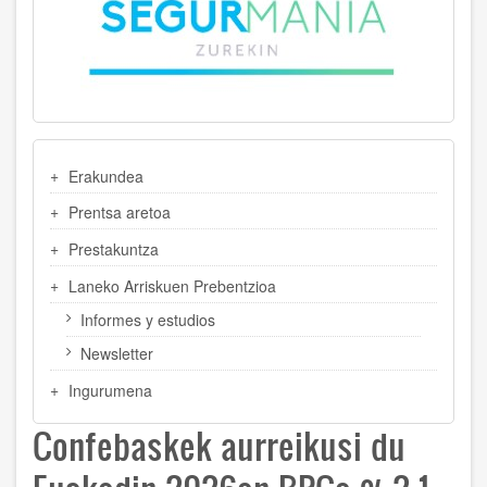
MENU
Erakundea
LATERAL
Prentsa aretoa
Prestakuntza
Laneko Arriskuen Prebentzioa
Informes y estudios
Newsletter
Ingurumena
Confebaskek aurreikusi du