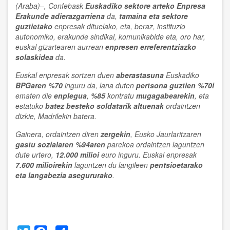
(Araba)–, Confebask
Euskadiko sektore arteko Enpresa
Erakunde adierazgarriena
da,
tamaina eta sektore
guztietako
enpresak dituelako, eta, beraz, instituzio
autonomiko, erakunde sindikal, komunikabide eta, oro har,
euskal gizartearen aurrean
enpresen erreferentziazko
solaskidea
da.
Euskal enpresak sortzen duen
aberastasuna
Euskadiko
BPGaren %70
inguru da, lana duten
pertsona guztien %70i
ematen die
enplegua
,
%85
kontratu
mugagabearekin
, eta
estatuko
batez besteko soldatarik altuenak
ordaintzen
dizkie, Madrilekin batera.
Gainera, ordaintzen diren
zergekin
, Eusko Jaurlaritzaren
gastu sozialaren %94aren
parekoa ordaintzen laguntzen
dute urtero,
12.000 milioi
euro inguru. Euskal enpresak
7.600 milioirekin
laguntzen du langileen
pentsioetarako
eta langabezia asegururako
.