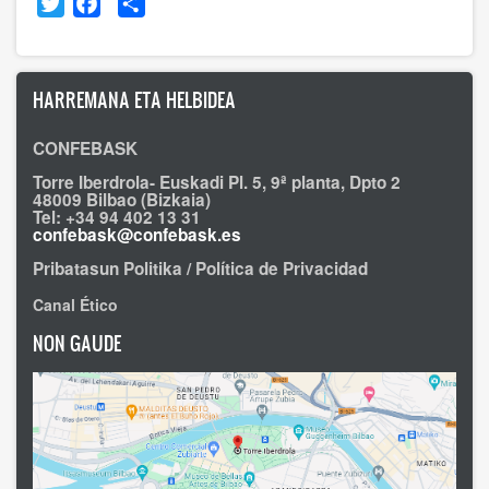
Twitter
Facebook
Share
HARREMANA ETA HELBIDEA
CONFEBASK
Torre Iberdrola- Euskadi Pl. 5, 9ª planta, Dpto 2
48009 Bilbao (Bizkaia)
Tel: +34 94 402 13 31
confebask@confebask.es
Pribatasun Politika / Política de Privacidad
Canal Ético
NON GAUDE