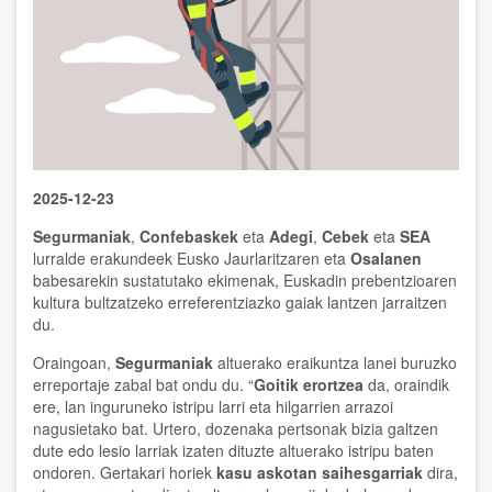
2025-12-23
Segurmaniak
,
Confebaskek
eta
Adegi
,
Cebek
eta
SEA
lurralde erakundeek Eusko Jaurlaritzaren eta
Osalanen
babesarekin sustatutako ekimenak, Euskadin prebentzioaren
kultura bultzatzeko erreferentziazko gaiak lantzen jarraitzen
du.
Oraingoan,
Segurmaniak
altuerako eraikuntza lanei buruzko
erreportaje zabal bat ondu du. “
Goitik erortzea
da, oraindik
ere, lan inguruneko istripu larri eta hilgarrien arrazoi
nagusietako bat. Urtero, dozenaka pertsonak bizia galtzen
dute edo lesio larriak izaten dituzte altuerako istripu baten
ondoren. Gertakari horiek
kasu askotan saihesgarriak
dira,