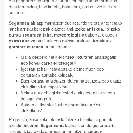
eta gogorarazten digute altueran lan egiteko beharrezkoa
dela formazioa, teknika eta, batez ere, prebentzio kultura
sendoa”.
Segurmaniak
azpimarratzen duenez, “dorre eta antenetako
lanek arrisku bereziak dituzte:
amiltzeko arriskua, lotzeko
puntu seguruen falta, meteorologia
aldakorra, ekipoen
estruktura
zaharkituak edo gainsaturatuak.
Arriskurik
garrantzitsuenen
artean daude:
Maila desberdinetik erortzea, loturaren akatsagatik
edo konexioaren erroreagatik.
Igoeran zehar instalatutako elementuen edo
egituraren aurkako kolpeak.
Egonkortasuna aldatzen duten haize, izotz edo ekaitz
elektrikoekiko esposizioa.
Nekea eta gehiegizko esfortzuak postura luze edo
desegokiengatik.
Antena aktiboak dituzten dorreetako arrisku
elektrikoak”.
Progresio, kokatzeko eta eskalatzeko teknika seguruak
azaldu ondoren,
Segurmaniak
amaitzen du gogoraraziz
“prebentzioa ez dela arnesean amaitzen:
lanaren