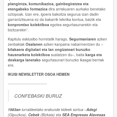
plangintza, komunikazioa, gainbegiratzea eta
etengabeko formazioa
dira arriskuaren aurkako benetako
oztopoak. Izan ere, igoera bakoitza segurua izan dadin
garrantzitsuena ez da bakarrik teknika kontua, baizik eta
konpromiso kolektiboa
egotea segurtasunarekin eta
bizitzarekin”.
Kapitulu esklusibo horretatik harago,
Segurmaniaren
azken
zenbakiak
Osalanen
azken kanpaina nabarmentzen du –
bilakaera digitalari eta lan ongizateari buruzko
hausnarketa kolektiboa
sustatzen du–, baita
karga eta
deskarga lanetako
segurtasunari buruzko ikasgai berriak
ere.
IKUSI NEWSLETTER OSOA HEMEN
------------------------------
CONFEBASKI BURUZ
1983an
lurraldeetako erakunde kideek sortua –
Adegi
(Gipuzkoa),
Cebek
(Bizkaia) eta
SEA Empresas Alavesas