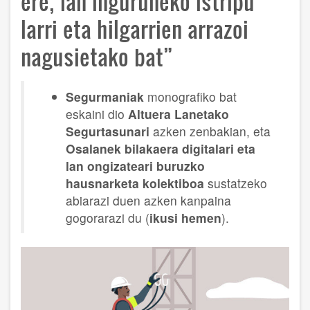
ere, lan inguruneko istripu
larri eta hilgarrien arrazoi
nagusietako bat”
Segurmaniak
monografiko bat
eskaini dio
Altuera Lanetako
Segurtasunari
azken zenbakian, eta
Osalanek bilakaera digitalari eta
lan ongizateari buruzko
hausnarketa kolektiboa
sustatzeko
abiarazi duen azken kanpaina
gogorarazi du (
ikusi hemen
).