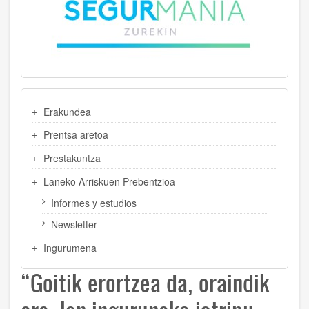
MENU
Erakundea
LATERAL
Prentsa aretoa
Prestakuntza
Laneko Arriskuen Prebentzioa
Informes y estudios
Newsletter
Ingurumena
“Goitik erortzea da, oraindik