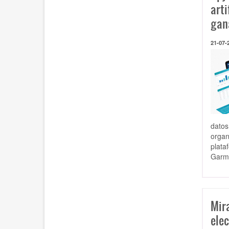
arti
gan
21-07-
datos
organ
plata
Garme
Mir
elec