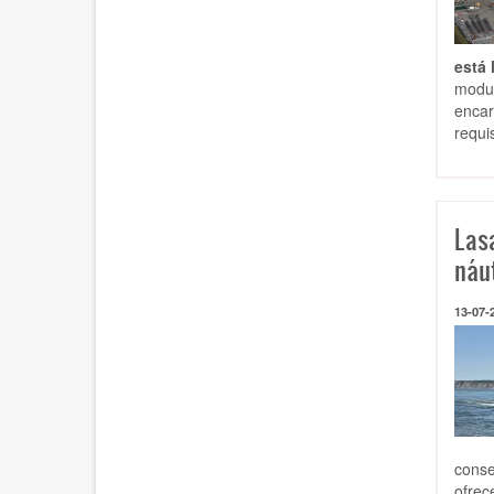
está 
modul
enca
requi
Las
náu
13-07-
conse
ofrec