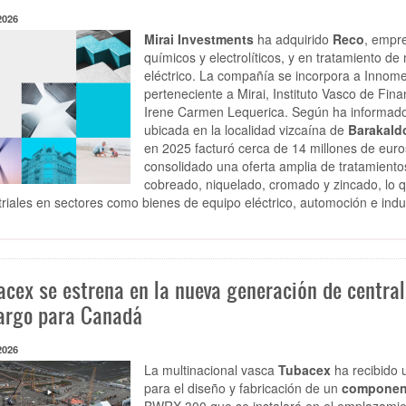
2026
Mirai Investments
ha adquirido
Reco
, empre
químicos y electrolíticos, y en tratamiento de
eléctrico. La compañía se incorpora a Innome
perteneciente a Mirai, Instituto Vasco de Finan
Irene Carmen Lequerica. Según ha informado 
ubicada en la localidad vizcaína de
Barakald
en 2025 facturó cerca de 14 millones de eur
consolidado una oferta amplia de tratamient
cobreado, niquelado, cromado y zincado, lo 
triales en sectores como bienes de equipo eléctrico, automoción e indu
acex se estrena en la nueva generación de centra
argo para Canadá
2026
La multinacional vasca
Tubacex
ha recibido
para el diseño y fabricación de un
component
BWRX-300 que se instalará en el emplazamien