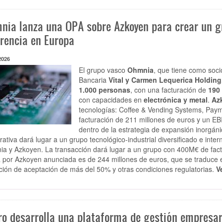
nia lanza una OPA sobre Azkoyen para crear un gr
erencia en Europa
2026
El grupo vasco
Ohmnia
, que tiene como soc
Bancaria
Vital y Carmen Lequerica Holding
1.000 personas
, con una facturación de
190
con capacidades en
electrónica y metal
.
Az
tecnologías: Coffee & Vending Systems, Paym
facturación de 211 millones de euros y un EB
dentro de la estrategia de expansión inorgán
rativa dará lugar a un grupo tecnológico-industrial diversificado e int
a y Azkoyen. La transacción dará lugar a un grupo con 400M€ de fac
a por Azkoyen anunciada es de 244 millones de euros, que se traduce e
ción de aceptación de más del 50% y otras condiciones regulatorias.
V
ro desarrolla una plataforma de gestión empresari