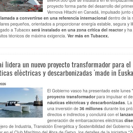
proyecto forma parte del desarrollo del pr
Vernova Hitachi en Canadá, impulsado junto 
llamada a convertirse en una referencia internacional
dentro de la 
ares pequeños, orientados a proporcionar energía estable, segura y 
rgado a Tubacex
será instalado en una zona crítica del reactor
y ha 
sitos técnicos de máxima exigencia.
Ver más en Tubacex.
ai lidera un nuevo proyecto transformador para el
ticas eléctricas y descarbonizadas 'made in Euska
2026
El Gobierno vasco ha presentado este lunes
proyecto transformador
para impulsar el de
náuticas eléctricas y descarbonizadas
. La
una inversión de
36 millones
durante los pró
directos e indirectos y concluirá con el
lanzam
generación de embarcaciones eléctricas
dise
jero de Industria, Transición Energética y Sostenibilidad del Gobierno 
er en el Club Marítimo del Abra de Getxo, los detalles de la iniciativa 