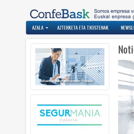
Skip
to
main
content
Navegación
AZALA
AZTERKETA ETA TXOSTENAK
NEWSL
principal
Noti