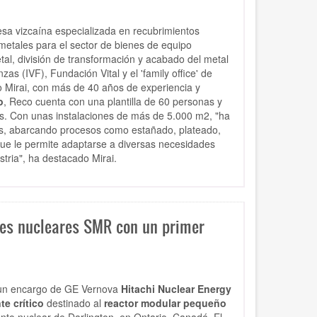
sa vizcaína especializada en recubrimientos
 metales para el sector de bienes de equipo
tal, división de transformación y acabado del metal
zas (IVF), Fundación Vital y el 'family office' de
Mirai, con más de 40 años de experiencia y
o
, Reco cuenta con una plantilla de 60 personas y
os. Con unas instalaciones de más de 5.000 m2, "ha
os, abarcando procesos como estañado, plateado,
que le permite adaptarse a diversas necesidades
stria", ha destacado Mirai.
les nucleares SMR con un primer
 un encargo de GE Vernova
Hitachi Nuclear Energy
e crítico
destinado al
reactor modular pequeño
to nuclear de Darlington, en Ontario, Canadá. El