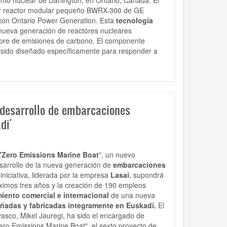
imer reactor modular pequeño BWRX-300 de GE
con Ontario Power Generation. Esta
tecnología
nueva generación de reactores nucleares
libre de emisiones de carbono. El componente
sido diseñado específicamente para responder a
 desarrollo de embarcaciones
di'
"Zero Emissions Marine Boat
", un nuevo
sarrollo de la nueva generación de
embarcaciones
 iniciativa, liderada por la empresa
Lasai
, supondrá
ximos tres años y la creación de 190 empleos
iento comercial e internacional
de una nueva
ñadas y fabricadas íntegramente en Euskadi.
El
vasco, Mikel Jauregi, ha sido el encargado de
"Zero Emissions Marine Boat", el sexto proyecto de