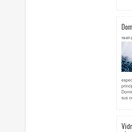
Dom
10-07-
espec
princ
Domin
sus c
Vid