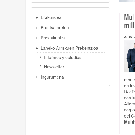
MENU
Mul
Erakundea
LATERAL
mil
Prentsa aretoa
27-07-
Prestakuntza
Laneko Arriskuen Prebentzioa
Informes y estudios
Newsletter
Ingurumena
mante
de in
IA ef
con l
Alter
corpo
del G
Mult