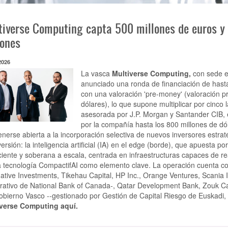
tiverse Computing capta 500 millones de euros y 
lones
2026
La vasca
Multiverse Computing,
con sede e
anunciado una ronda de financiación de hasta
con una valoración 'pre-money' (valoración p
dólares), lo que supone multiplicar por cinco
asesorada por J.P. Morgan y Santander CIB, e
por la compañía hasta los 800 millones de dól
nerse abierta a la incorporación selectiva de nuevos inversores estraté
versión: la inteligencia artificial (IA) en el edge (borde), que apuesta p
iciente y soberana a escala, centrada en infraestructuras capaces de 
a tecnología CompactifAI como elemento clave. La operación cuenta 
native Investments, Tikehau Capital, HP Inc., Orange Ventures, Scania I
rativo de National Bank of Canada-, Qatar Development Bank, Zouk Ca
obierno Vasco --gestionado por Gestión de Capital Riesgo de Euskadi,
iverse Computing aquí.