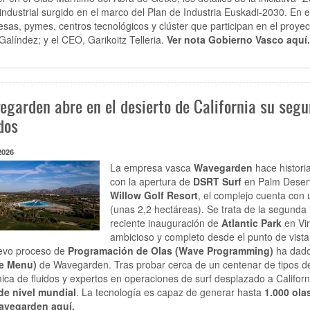
industrial surgido en el marco del Plan de Industria Euskadi-2030. En e
sas, pymes, centros tecnológicos y clúster que participan en el proyec
Galíndez; y el CEO, Garikoitz Telleria.
Ver nota Gobierno Vasco aquí
egarden abre en el desierto de California su segu
dos
2026
La empresa vasca
Wavegarden
hace histori
con la apertura de
DSRT Surf
en Palm Desert 
Willow Golf Resort
, el complejo cuenta con
(unas 2,2 hectáreas). Se trata de la segunda i
reciente inauguración de
Atlantic Park
en Vir
ambicioso y completo desde el punto de vista 
evo proceso de
Programación de Olas (Wave Programming)
ha dado
e Menu)
de Wavegarden. Tras probar cerca de un centenar de tipos de 
ica de fluidos y expertos en operaciones de surf desplazado a Califor
de nivel mundial
. La tecnología es capaz de generar hasta
1.000 ola
avegarden aquí.