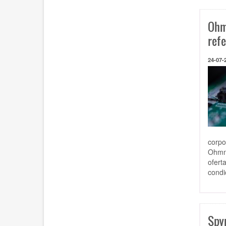
Ohm
ref
24-07-
corpo
Ohmni
ofert
condi
Spy