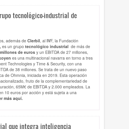
upo tecnológico-industrial de
ios, además de
Clerbil
, al
IV
F, la Fundación
,
es un grupo
tecnológico industrial
de más de
 millones de euros
y un EBITDA de 27 millones,
koyen
es una multinacional navarra en torno a tres
ent Technologies y Time & Security, con una
ITDA de 38 millones. Se trata de un nuevo paso
ica de Ohmnia, iniciada en 2019. Esta operación
ernacionalizado, fruto de la complementariedad de
turación, 65M€ de EBITDA y 2.000 empleados. La
n 10 euros por acción y está sujeta a una
er más aquí.
al que integra inteligencia