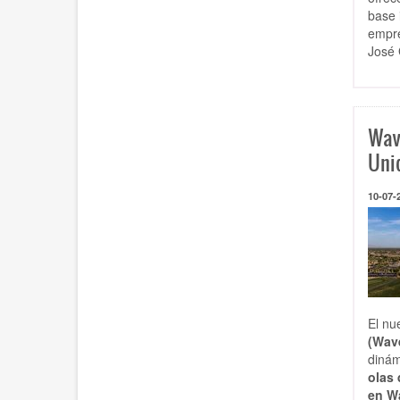
base 
empre
José 
Wav
Uni
10-07-
El nu
(Wav
dinám
olas 
en W