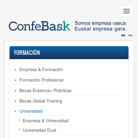
Pasar
al
Toggl
contenido
navig
principal
es
eu
FORMACIÓN
Empresa & Formación
Formación Profesional
Becas Erasmus+ Prácticas
Becas Global Training
Universidad
Empresa & Universidad
Universidad Dual