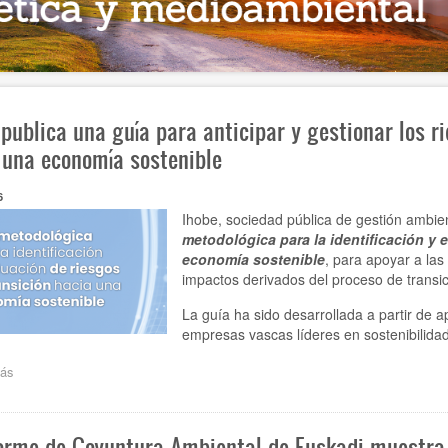
 publica una guía para anticipar y gestionar los r
 una economía sostenible
6
Ihobe, sociedad pública de gestión ambie
metodológica para la identificación y 
economía sostenible
, para apoyar a las
impactos derivados del proceso de transi
La guía ha sido desarrollada a partir de 
empresas vascas líderes en sostenibilida
ás
sobre
Ihobe
publica
una
forme de Coyuntura Ambiental de Euskadi muestra
guía