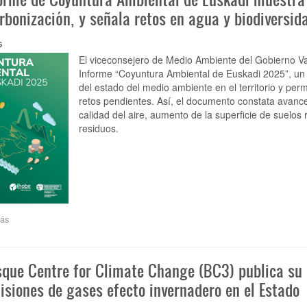
para
rbonización, y señala retos en agua y biodiversid
anticipar
y
6
gestionar
los
El viceconsejero de Medio Ambiente del Gobierno V
riesgos
Informe “Coyuntura Ambiental de Euskadi 2025”, un 
de
del estado del medio ambiente en el territorio y per
transición
retos pendientes. Así, el documento constata avance
de
calidad del aire, aumento de la superficie de suelo
las
residuos.
empresas
hacia
una
economía
sostenible
ás
sobre
El
informe
de
sque Centre for Climate Change (BC3) publica su
Coyuntura
Ambiental
isiones de gases efecto invernadero en el Estado
de
Euskadi