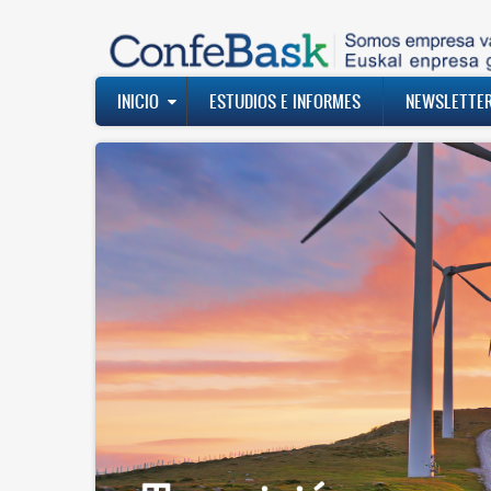
Pasar
al
contenido
principal
Navegación
INICIO
ESTUDIOS E INFORMES
NEWSLETTE
principal