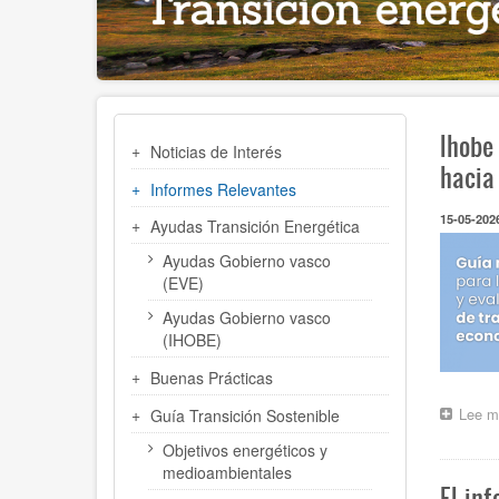
MENÚ
Ihobe
Noticias de Interés
TRANSICIÓN
hacia
ENERGÉTICA
Informes Relevantes
15-05-202
Ayudas Transición Energética
Ayudas Gobierno vasco
(EVE)
Ayudas Gobierno vasco
(IHOBE)
Buenas Prácticas
Lee m
Guía Transición Sostenible
Objetivos energéticos y
medioambientales
El in