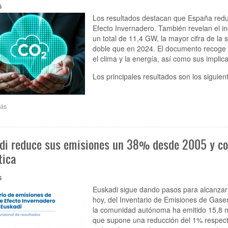
6
muestra
en
Los resultados destacan que España red
2025
Efecto Invernadero. También revelan el in
avances
un total de 11,4 GW, la mayor cifra de la se
en
doble que en 2024. El documento recoge l
aire
el clima y la energía, así como sus implic
y
descarbonización,
Los principales resultados son los siguien
y
señala
retos
ás
sobre
en
El
agua
Basque
y
Centre
biodiversidad
di reduce sus emisiones un 38% desde 2005 y con
for
Climate
tica
Change
(BC3)
5
publica
su
Euskadi sigue dando pasos para alcanzar 
informe
hoy, del Inventario de Emisiones de Gase
anual
la comunidad autónoma ha emitido 15,8 mi
2025
que supone una reducción del 1% respecto
sobre