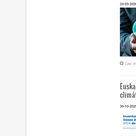
23-03-202
Lee m
Euska
climá
20-10-202