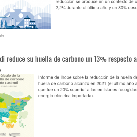
reducción se produce en un contexto de 
reducción
2,2% durante el último año y un 30% desd
de
emisiones
de
gases
efecto
ás
sobre
invernadero
Euskadi
en
reduce
el
sus
Estado
di reduce su huella de carbono un 13% respecto 
emisiones
un
38%
5
desde
Informe de Ihobe sobre la reducción de la huella 
2005
huella de carbono alcanzó en 2021 (el último año an
y
que fue un 20% superior a las emisiones recogidas 
consolida
energía eléctrica importada).
la
senda
hacia
la
neutralidad
climática