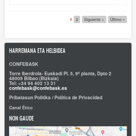
Paginación
Página
1
Página
2
Siguiente
Siguiente >
Última
Último »
actual
página
página
HARREMANA ETA HELBIDEA
CONFEBASK
Torre Iberdrola- Euskadi Pl. 5, 9ª planta, Dpto 2
48009 Bilbao (Bizkaia)
Tel: +34 94 402 13 31
confebask@confebask.es
Pribatasun Politika / Política de Privacidad
Canal Ético
NON GAUDE