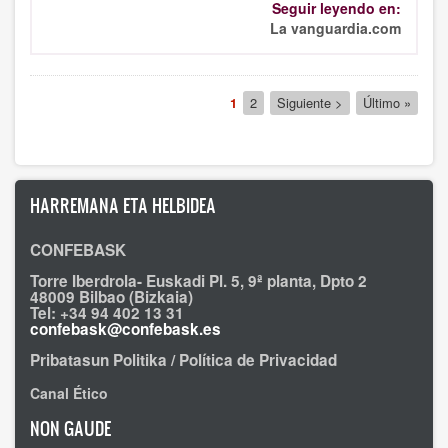
Seguir leyendo en:
La vanguardia.com
Paginación
Página
1
Página
2
Siguiente
Siguiente >
Última
Último »
actual
página
página
HARREMANA ETA HELBIDEA
CONFEBASK
Torre Iberdrola- Euskadi Pl. 5, 9ª planta, Dpto 2
48009 Bilbao (Bizkaia)
Tel: +34 94 402 13 31
confebask@confebask.es
Pribatasun Politika / Política de Privacidad
Canal Ético
NON GAUDE