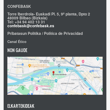
CONFEBASK
Torre Iberdrola- Euskadi Pl. 5, 9ª planta, Dpto 2
48009 Bilbao (Bizkaia)
Tel: +34 94 402 13 31
confebask@confebask.es
Pribatasun Politika / Política de Privacidad
Canal Ético
NON GAUDE
ELKARTEKIDEAK