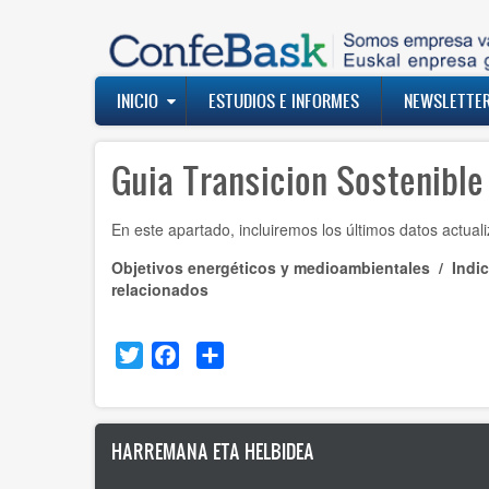
Pasar
al
contenido
principal
Navegación
INICIO
ESTUDIOS E INFORMES
NEWSLETTE
principal
Guia Transicion Sostenible
En este apartado, incluiremos los últimos datos actua
Objetivos energéticos y medioambientales
/
Indi
relacionados
Twitter
Facebook
Share
HARREMANA ETA HELBIDEA