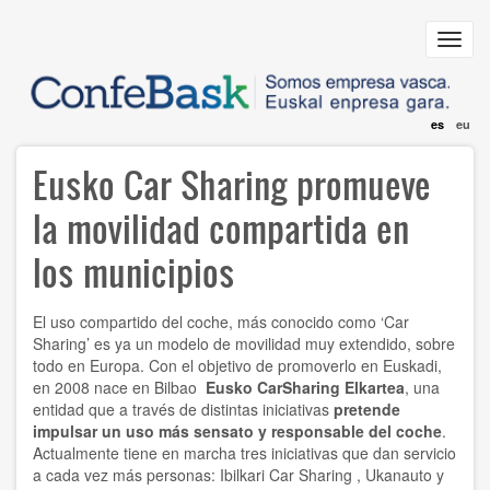
Pasar
al
Toggl
contenido
navig
principal
es
eu
Eusko Car Sharing promueve
la movilidad compartida en
los municipios
El uso compartido del coche, más conocido como ‘Car
Sharing’ es ya un modelo de movilidad muy extendido, sobre
todo en Europa. Con el objetivo de promoverlo en Euskadi,
en 2008 nace en Bilbao
Eusko CarSharing Elkartea
, una
entidad que a través de distintas iniciativas
pretende
impulsar un uso más sensato y responsable del coche
.
Actualmente tiene en marcha tres iniciativas que dan servicio
a cada vez más personas: Ibilkari Car Sharing , Ukanauto y