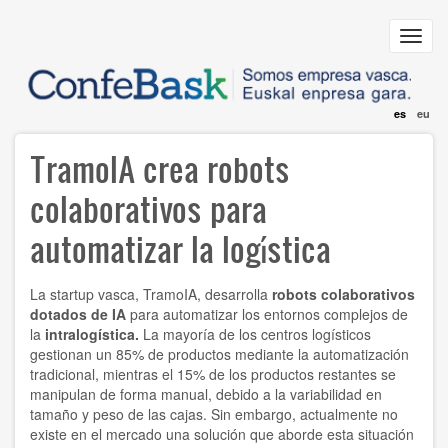
Pasar
al
Toggl
contenido
navig
principal
es
eu
TramoIA crea robots
colaborativos para
automatizar la logística
La startup vasca,
TramoIA
, desarrolla
robots colaborativos
dotados de IA
para automatizar los entornos complejos de
la
intralogística.
La mayoría de los centros logísticos
gestionan un 85% de productos mediante la automatización
tradicional, mientras el 15% de los productos restantes se
manipulan de forma manual, debido a la variabilidad en
tamaño y peso de las cajas. Sin embargo, actualmente no
existe en el mercado una solución que aborde esta situación