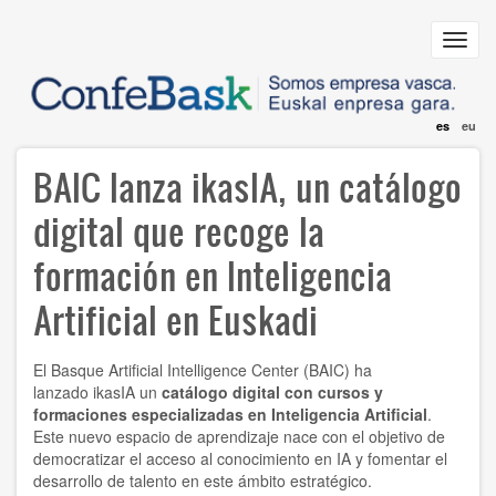
Pasar
al
Toggl
contenido
navig
principal
es
eu
BAIC lanza ikasIA, un catálogo
digital que recoge la
formación en Inteligencia
Artificial en Euskadi
El Basque Artificial Intelligence Center (BAIC) ha
lanzado
ikasIA
un
catálogo digital con cursos y
formaciones especializadas en Inteligencia Artificial
.
Este nuevo espacio de aprendizaje nace con el objetivo de
democratizar el acceso al conocimiento en IA y fomentar el
desarrollo de talento en este ámbito estratégico.