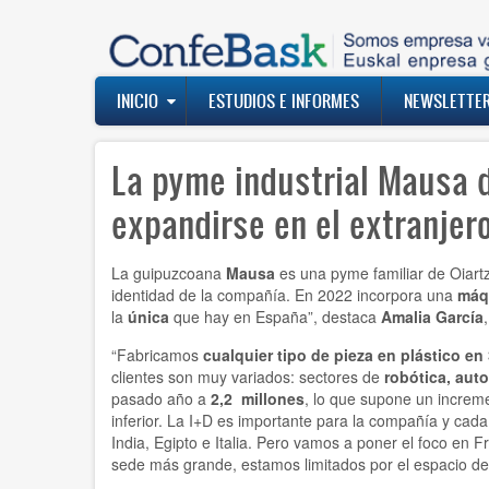
Pasar
al
contenido
principal
Navegación
INICIO
ESTUDIOS E INFORMES
NEWSLETTE
principal
La pyme industrial Mausa d
expandirse en el extranjer
La guipuzcoana
Mausa
es una pyme familiar de Oiart
identidad de la compañía. En 2022 incorpora una
máq
la
única
que hay en España”, destaca
Amalia García
“Fabricamos
cualquier tipo de pieza en plástico en
clientes son muy variados: sectores de
robótica, aut
pasado año a
2,2 millones
, lo que supone un incre
inferior. La I+D es importante para la compañía y ca
India, Egipto e Italia. Pero vamos a poner el foco e
sede más grande, estamos limitados por el espacio de 