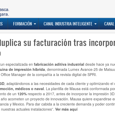
RS
FORMACIÓN
CANAL INDUSTRIA INTELIGENTE
CANAL
uplica su facturación tras incorpo
o
zun especializada en
fabricación aditiva industrial
desde hace ya nuev
uina de impresión híbrida
, denominada Lumex Avance-25 de Matsuur
, Office Manager de la compañía a la revista digital de SPRI.
 3D
, adaptándonos a las necesidades de cada cliente y optimizando el 
omoción, médicos o naval
. La plantilla de Mausa está conformada por 
mento de un
120%
respecto a 2017, antes de incorporar la impresión 3D.
da año acometen un proyecto de innovación. Mausa quiere expandirse 
n Francia y Mexico. Para dar cabida a la creciente demanda y poder co
nuestras actuales instalaciones”.
Ver más aquí