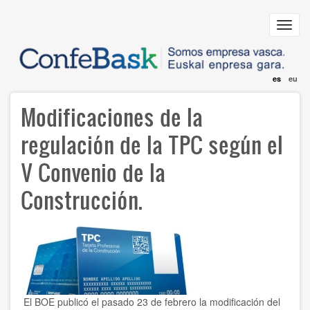
Pasar
al
Toggl
contenido
navig
principal
es
eu
Modificaciones de la
regulación de la TPC según el
V Convenio de la
Construcción.
El BOE publicó el pasado 23 de febrero la modificación del