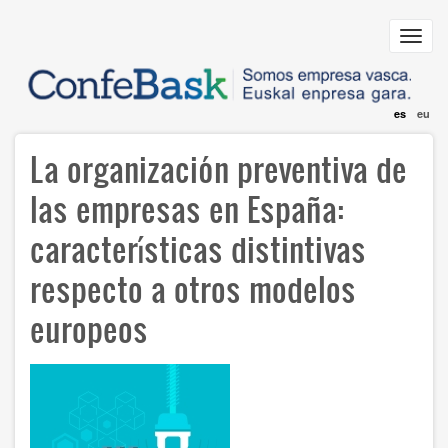
Pasar
al
Toggl
contenido
navig
principal
es
eu
La organización preventiva de
las empresas en España:
características distintivas
respecto a otros modelos
europeos