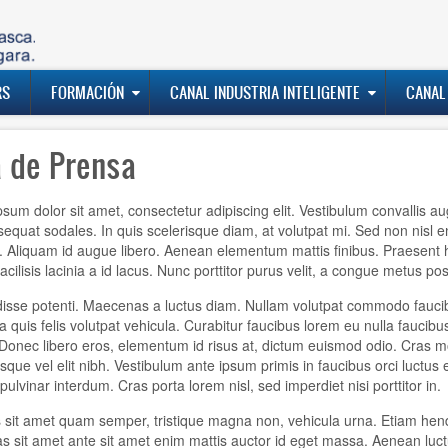
RS
FORMACIÓN
CANAL INDUSTRIA INTELIGENTE
CANAL
a de Prensa
sum dolor sit amet, consectetur adipiscing elit. Vestibulum convallis a
sequat sodales. In quis scelerisque diam, at volutpat mi. Sed non nisl 
. Aliquam id augue libero. Aenean elementum mattis finibus. Praesent he
 facilisis lacinia a id lacus. Nunc porttitor purus velit, a congue metus po
sse potenti. Maecenas a luctus diam. Nullam volutpat commodo faucibus
la quis felis volutpat vehicula. Curabitur faucibus lorem eu nulla fauc
Donec libero eros, elementum id risus at, dictum euismod odio. Cras mo
isque vel elit nibh. Vestibulum ante ipsum primis in faucibus orci luctus
 pulvinar interdum. Cras porta lorem nisl, sed imperdiet nisi porttitor in.
sit amet quam semper, tristique magna non, vehicula urna. Etiam hendre
ras sit amet ante sit amet enim mattis auctor id eget massa. Aenean luctu