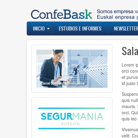
Pasar
al
contenido
principal
Navegación
INICIO
ESTUDIOS E INFORMES
NEWSLETTE
principal
Sal
Lorem ip
orci con
et purus
id justo
Suspendi
quis nul
mauris. 
orci. Qu
quis leo
Vivamus 
velit. C