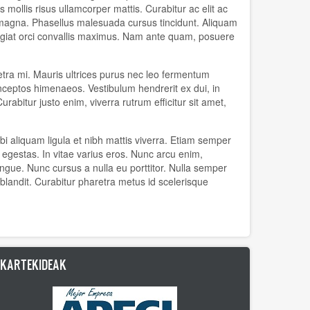
ollis risus ullamcorper mattis. Curabitur ac elit ac
 magna. Phasellus malesuada cursus tincidunt. Aliquam
feugiat orci convallis maximus. Nam ante quam, posuere
retra mi. Mauris ultrices purus nec leo fermentum
 inceptos himenaeos. Vestibulum hendrerit ex dui, in
rabitur justo enim, viverra rutrum efficitur sit amet,
 aliquam ligula et nibh mattis viverra. Etiam semper
t egestas. In vitae varius eros. Nunc arcu enim,
congue. Nunc cursus a nulla eu porttitor. Nulla semper
blandit. Curabitur pharetra metus id scelerisque
LKARTEKIDEAK