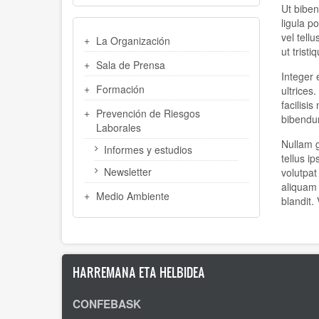
Ut biben
ligula p
MENU
vel tell
La Organización
LATERAL
ut tristi
Sala de Prensa
Integer 
Formación
ultrices
facilisi
Prevención de Riesgos
bibendum
Laborales
Nullam g
Informes y estudios
tellus i
Newsletter
volutpat
aliquam 
Medio Ambiente
blandit. 
HARREMANA ETA HELBIDEA
CONFEBASK