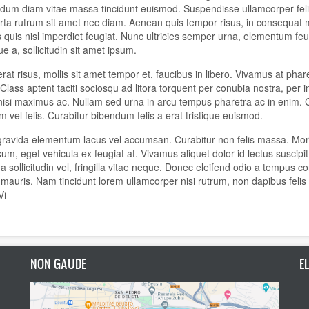
dum diam vitae massa tincidunt euismod. Suspendisse ullamcorper felis m
orta rutrum sit amet nec diam. Aenean quis tempor risus, in consequat
us quis nisl imperdiet feugiat. Nunc ultricies semper urna, elementum 
que a, sollicitudin sit amet ipsum.
erat risus, mollis sit amet tempor et, faucibus in libero. Vivamus at pha
. Class aptent taciti sociosqu ad litora torquent per conubia nostra, per
s nisi maximus ac. Nullam sed urna in arcu tempus pharetra ac in enim. Cu
 vel felis. Curabitur bibendum felis a erat tristique euismod.
ravida elementum lacus vel accumsan. Curabitur non felis massa. Morbi
psum, eget vehicula ex feugiat at. Vivamus aliquet dolor id lectus suscipi
 a sollicitudin vel, fringilla vitae neque. Donec eleifend odio a tempus 
mauris. Nam tincidunt lorem ullamcorper nisi rutrum, non dapibus felis 
Vi
NON GAUDE
E