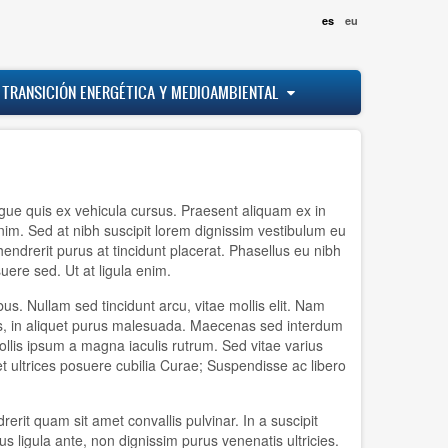
es
eu
 TRANSICIÓN ENERGÉTICA Y MEDIOAMBIENTAL
ugue quis ex vehicula cursus. Praesent aliquam ex in
enim. Sed at nibh suscipit lorem dignissim vestibulum eu
ndrerit purus at tincidunt placerat. Phasellus eu nibh
suere sed. Ut at ligula enim.
. Nullam sed tincidunt arcu, vitae mollis elit. Nam
ibus, in aliquet purus malesuada. Maecenas sed interdum
llis ipsum a magna iaculis rutrum. Sed vitae varius
 et ultrices posuere cubilia Curae; Suspendisse ac libero
rit quam sit amet convallis pulvinar. In a suscipit
s ligula ante, non dignissim purus venenatis ultricies.