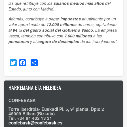
las que retribuye con los
salarios medios más altos
del
Estado, junto con Madrid.
Además, contribuye a pagar
impuestos
anualmente por un
valor aproximado de
12.000 millones
de euros, equivalente
al
94 % del gasto social del Gobierno Vasco
. La empresa
vasca, también contribuye con
7.600 millones
a las
pensiones
y al
seguro de desempleo
de los trabajadores”.
Twitter
Facebook
Share
HARREMANA ETA HELBIDEA
CONFEBASK
Torre Iberdrola- Euskadi Pl. 5, 9ª planta, Dpto 2
48009 Bilbao (Bizkaia)
Tel: +34 94 402 13 31
confebask@confebask.es