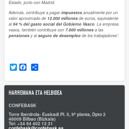
Estado, junto con Madrid.
Además, contribuye a pagar
impuestos
anualmente por un
valor aproximado de
12.000 millones
de euros, equivalente
al
94 % del gasto social del Gobierno Vasco
. La empresa
vasca, también contribuye con
7.600 millones
a las
pensiones
y al
seguro de desempleo
de los trabajadores”.
Twitter
Facebook
Share
HARREMANA ETA HELBIDEA
CONFEBASK
Torre Iberdrola- Euskadi Pl. 5, 9ª planta, Dpto 2
48009 Bilbao (Bizkaia)
Tel: +34 94 402 13 31
confebask@confebask.es