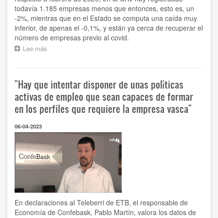
vasca
todavía 1.185 empresas menos que entonces, esto es, un
-2%, mientras que en el Estado se computa una caída muy
inferior, de apenas el -0,1%, y están ya cerca de recuperar el
número de empresas previo al covid.
Lee más
sobre
Euskadi
registra
en
"Hay que intentar disponer de unas políticas
marzo
150
activas de empleo que sean capaces de formar
empresas
en los perfiles que requiere la empresa vasca"
menos
que
06-04-2023
hace
un
año
y
todavía
casi
1.200
menos
que
En declaraciones al Teleberri de ETB, el responsable de
antes
Economía de Confebask, Pablo Martín, valora los datos de
de