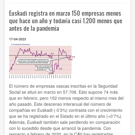
pone
en
Euskadi registra en marzo 150 empresas menos
valor
los
que hace un año y todavía casi 1.200 menos que
acuerdos
antes de la pandemia
en
la
17-04-2023
Mesa
de
Diálogo
Social
para
avanzar
en
la
competitividad
El número de empresas vascas inscritas en la Seguridad
de
Social se situó en marzo en 57.708. Esto supone 74 más
las
que en febrero, pero 152 menos respecto al mismo mes del
empresas
año pasado. Este descenso interanual del número de
y
compañías en Euskadi (-0’3%) contrasta con el crecimiento
el
futuro
que se ha registrado en el Estado en el último año (+0’7%).
de
Además, Euskadi también sale perdiendo en comparación
la
con lo sucedido desde que arrancó la pandemia. Con
sociedad
respecto a febrero de 2020, en la CAV hay registradas