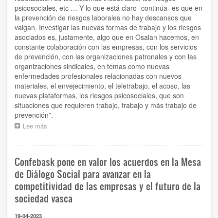
empresas”
psicosociales, etc … Y lo que está claro- continúa- es que en
la prevención de riesgos laborales no hay descansos que
valgan. Investigar las nuevas formas de trabajo y los riesgos
asociados es, justamente, algo que en Osalan hacemos, en
constante colaboración con las empresas, con los servicios
de prevención, con las organizaciones patronales y con las
organizaciones sindicales, en temas como nuevas
enfermedades profesionales relacionadas con nuevos
materiales, el envejecimiento, el teletrabajo, el acoso, las
nuevas plataformas, los riesgos psicosociales, que son
situaciones que requieren trabajo, trabajo y más trabajo de
prevención”.
Lee más
sobre
“Investigar
las
nuevas
Confebask pone en valor los acuerdos en la Mesa
formas
de
de Diálogo Social para avanzar en la
trabajo
competitividad de las empresas y el futuro de la
y
sociedad vasca
los
riesgos
asociados
19-04-2023