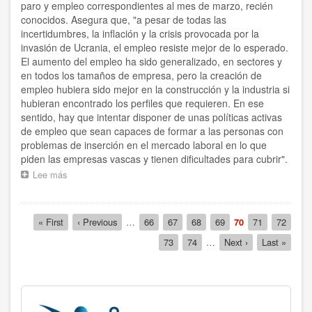
paro y empleo correspondientes al mes de marzo, recién
la
conocidos. Asegura que, "a pesar de todas las
pandemia
incertidumbres, la inflación y la crisis provocada por la
invasión de Ucrania, el empleo resiste mejor de lo esperado.
El aumento del empleo ha sido generalizado, en sectores y
en todos los tamaños de empresa, pero la creación de
empleo hubiera sido mejor en la construcción y la industria si
hubieran encontrado los perfiles que requieren. En ese
sentido, hay que intentar disponer de unas políticas activas
de empleo que sean capaces de formar a las personas con
problemas de inserción en el mercado laboral en lo que
piden las empresas vascas y tienen dificultades para cubrir".
Lee más
sobre
"Hay
que
intentar
Paginación
Primera
« First
Página
‹ Previous
…
Página
66
Página
67
Página
68
Página
69
Página
70
Página
71
Página
72
disponer
página
anterior
actual
de
Página
73
Página
74
…
Siguiente
Next ›
Última
Last »
unas
página
página
políticas
activas
de
empleo