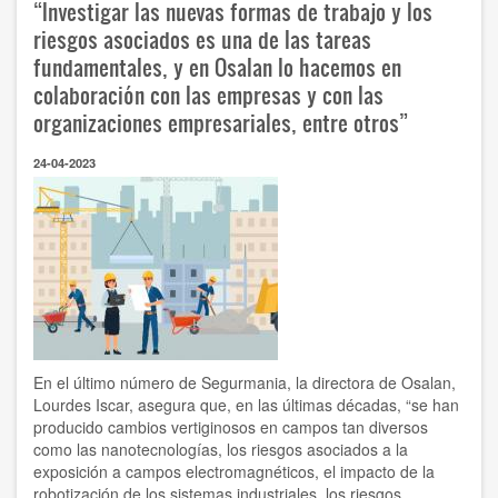
“Investigar las nuevas formas de trabajo y los
la
seguridad
riesgos asociados es una de las tareas
y
fundamentales, y en Osalan lo hacemos en
salud
colaboración con las empresas y con las
laboral
pasa
organizaciones empresariales, entre otros”
por
dar
24-04-2023
respuesta
al
reto
del
envejecimiento
de
las
plantillas
y
al
de
En el último número de Segurmania, la directora de Osalan,
los
Lourdes Iscar, asegura que, en las últimas décadas, “se han
nuevos
producido cambios vertiginosos en campos tan diversos
retos
como las nanotecnologías, los riesgos asociados a la
productivos
de
exposición a campos electromagnéticos, el impacto de la
las
robotización de los sistemas industriales, los riesgos