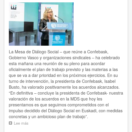
es
una
de
las
tareas
fundamentales,
y
en
Osalan
lo
La Mesa de Diálogo Social – que reúne a Confebask,
hacemos
Gobierno Vasco y organizaciones sindicales – ha celebrado
en
esta mañana una reunión de su pleno para acordar
colaboración
oficialmente el plan de trabajo previsto y las materias a las
con
que se va a dar prioridad en los próximos ejercicios. En su
las
turno de intervención, la presidenta de Confebask, Isabel
empresas
Busto, ha valorado positivamente los acuerdos alcanzados.
y
“En definitiva – concluye la presidenta de Confebask- nuestra
con
las
valoración de los acuerdos en la MDS que hoy les
organizaciones
presentamos es que seguimos comprometidos con el
empresariales,
impulso decidido del Diálogo Social en Euskadi, con medidas
entre
concretas y un ambicioso plan de trabajo”.
otros”
Lee más
sobre
Confebask