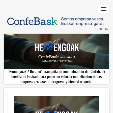
Pasar
al
Toggl
contenido
navig
principal
es
eu
“Hemengoak / De aquí”, campaña de comunicación de Confebask
inédita en Euskadi para poner en valor la contribución de las
empresas vascas al progreso y bienestar social