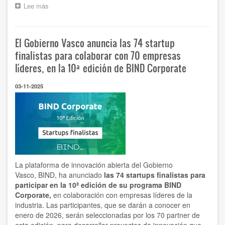
Lee más
sobre
El
programa
Smart
El Gobierno Vasco anuncia las 74 startup
Industry
se
finalistas para colaborar con 70 empresas
renueva
líderes, en la 10ª edición de BIND Corporate
para
impulsar
03-11-2025
proyectos
en
Tecnologías
Cuánticas
La plataforma de innovación abierta del Gobierno
Vasco,
BIND
, ha anunciado
las 74 startups finalistas para
participar en la 10ª edición de su programa BIND
Corporate,
en colaboración con empresas líderes de la
industria. Las participantes, que se darán a conocer en
enero de 2026, serán seleccionadas por los 70 partner de
esta edición, para desarrollar proyectos de innovación que