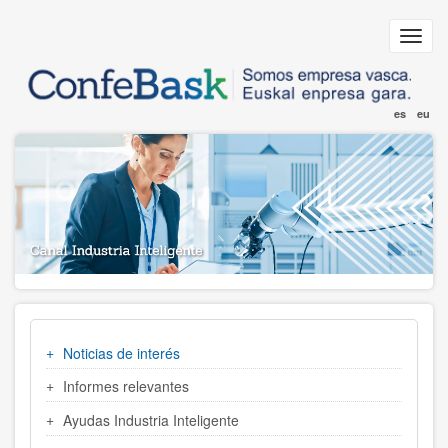
Pasar
al
Toggl
contenido
navig
principal
es
eu
MENU
Noticias de interés
INDUSTRIA
Informes relevantes
Ayudas Industria Inteligente