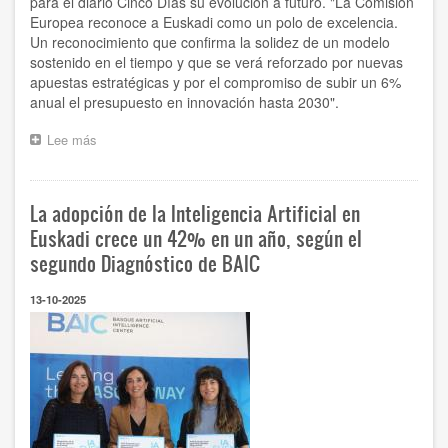
para el diario Cinco Días su evolución a futuro. "La Comisión
Corporate
Europea reconoce a Euskadi como un polo de excelencia.
Un reconocimiento que confirma la solidez de un modelo
sostenido en el tiempo y que se verá reforzado por nuevas
apuestas estratégicas y por el compromiso de subir un 6%
anual el presupuesto en innovación hasta 2030".
Lee más
sobre
“El
presupuesto
de
La adopción de la Inteligencia Artificial en
apoyo
a
Euskadi crece un 42% en un año, según el
la
segundo Diagnóstico de BAIC
I+D
en
13-10-2025
Euskadi
subirá
un
6%
anual”