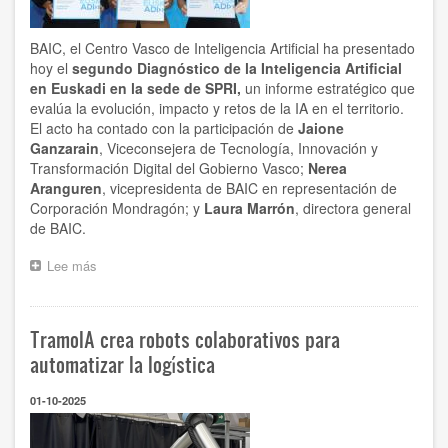
BAIC, el Centro Vasco de Inteligencia Artificial ha presentado
hoy el
segundo Diagnóstico de la Inteligencia Artificial
en Euskadi en la sede de SPRI,
un informe estratégico que
evalúa la evolución, impacto y retos de la IA en el territorio.
El acto ha contado con la participación de
Jaione
Ganzarain
, Viceconsejera de Tecnología, Innovación y
Transformación Digital del Gobierno Vasco;
Nerea
Aranguren
, vicepresidenta de BAIC en representación de
Corporación Mondragón; y
Laura Marrón
, directora general
de BAIC.
Lee más
sobre
La
adopción
de
TramoIA crea robots colaborativos para
la
Inteligencia
automatizar la logística
Artificial
en
01-10-2025
Euskadi
crece
un