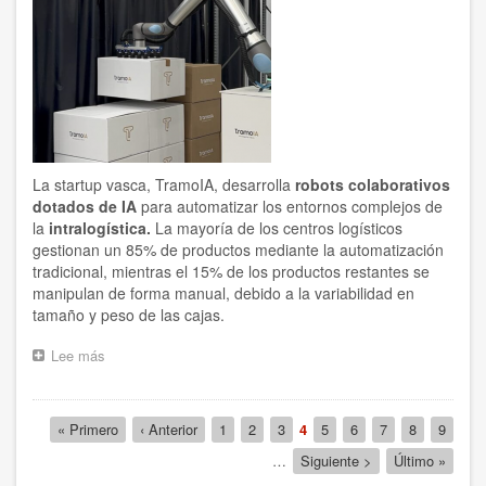
42%
en
un
año,
según
el
segundo
Diagnóstico
de
La startup vasca,
TramoIA
, desarrolla
robots colaborativos
BAIC
dotados de IA
para automatizar los entornos complejos de
la
intralogística.
La mayoría de los centros logísticos
gestionan un 85% de productos mediante la automatización
tradicional, mientras el 15% de los productos restantes se
manipulan de forma manual, debido a la variabilidad en
tamaño y peso de las cajas.
Lee más
sobre
TramoIA
crea
robots
Paginación
Primera
« Primero
Página
‹ Anterior
Página
1
Página
2
Página
3
Página
4
Página
5
Página
6
Página
7
Página
8
Página
9
colaborativos
página
anterior
actual
para
…
Siguiente
Siguiente >
Última
Último »
automatizar
página
página