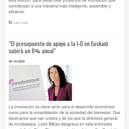
contribuyan a una industria más inteligente, sostenible y
eficiente.
Lee más
sobre
El
Gobierno
Vasco
“El presupuesto de apoyo a la I+D en Euskadi
anuncia
las
subirá un 6% anual”
74
startup
30-10-2025
finalistas
para
colaborar
con
70
empresas
líderes,
en
la
La innovación es clave tanto para el desarrollo económico
10ª
como para la consolidación de la sociedad del bienestar. Dos
edición
escenarios que van unidos y de los que la directora general
de
de Innobasque, Leire Bilbao desgrana en esta entrevista
BIND