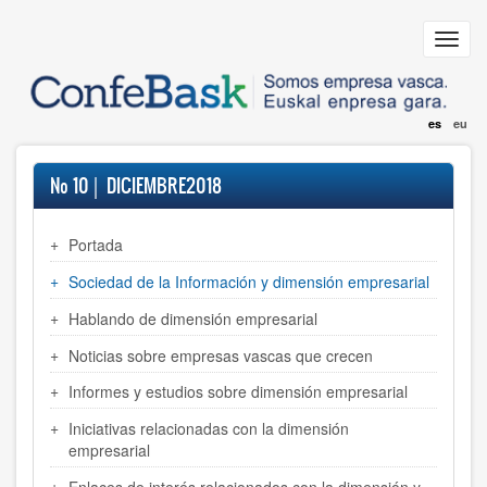
Pasar
al
Toggl
contenido
navig
principal
es
eu
Nº 10│ DICIEMBRE2018
Portada
Sociedad de la Información y dimensión empresarial
Hablando de dimensión empresarial
Noticias sobre empresas vascas que crecen
Informes y estudios sobre dimensión empresarial
Iniciativas relacionadas con la dimensión
empresarial
Enlaces de interés relacionados con la dimensión y