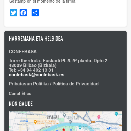
Gestamp en el momento de la firma
Twitter
Facebook
Share
HARREMANA ETA HELBIDEA
CONFEBASK
Torre Iberdrola- Euskadi Pl. 5, 9ª planta, Dpto 2
48009 Bilbao (Bizkaia)
Tel: +34 94 402 13 31
confebask@confebask.es
Pribatasun Politika / Política de Privacidad
Canal Ético
NON GAUDE