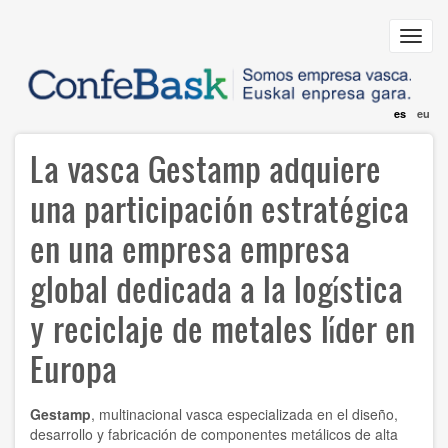
Pasar
al
Toggl
contenido
navig
principal
es
eu
La vasca Gestamp adquiere
una participación estratégica
en una empresa empresa
global dedicada a la logística
y reciclaje de metales líder en
Europa
Gestamp
, multinacional vasca especializada en el diseño,
desarrollo y fabricación de componentes metálicos de alta