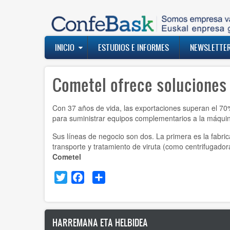
Pasar
al
contenido
principal
Navegación
INICIO
ESTUDIOS E INFORMES
NEWSLETTE
principal
Cometel ofrece soluciones 
Con 37 años de vida, las exportaciones superan el 70
para suministrar equipos complementarios a la máquin
Sus líneas de negocio son dos. La primera es la fabri
transporte y tratamiento de viruta (como centrifugadora
Cometel
Twitter
Facebook
Share
HARREMANA ETA HELBIDEA