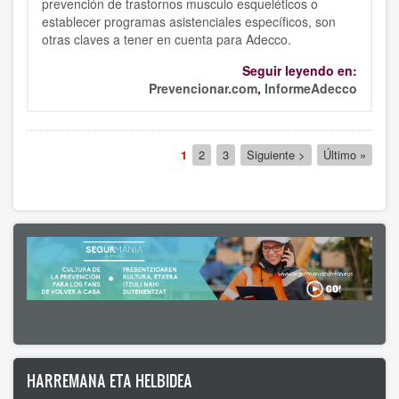
prevención de trastornos musculo esqueléticos o
establecer programas asistenciales específicos, son
otras claves a tener en cuenta para Adecco.
Seguir leyendo en:
Prevencionar.com
,
InformeAdecco
Paginación
Página
1
Página
2
Página
3
Siguiente
Siguiente >
Última
Último »
actual
página
página
HARREMANA ETA HELBIDEA