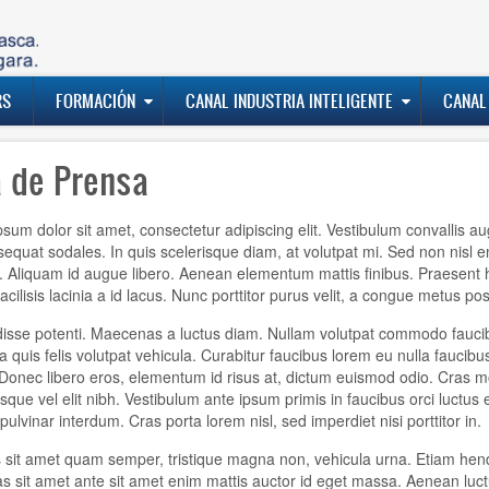
RS
FORMACIÓN
CANAL INDUSTRIA INTELIGENTE
CANAL
a de Prensa
sum dolor sit amet, consectetur adipiscing elit. Vestibulum convallis a
sequat sodales. In quis scelerisque diam, at volutpat mi. Sed non nisl 
. Aliquam id augue libero. Aenean elementum mattis finibus. Praesent he
 facilisis lacinia a id lacus. Nunc porttitor purus velit, a congue metus po
sse potenti. Maecenas a luctus diam. Nullam volutpat commodo faucibus
la quis felis volutpat vehicula. Curabitur faucibus lorem eu nulla fauc
Donec libero eros, elementum id risus at, dictum euismod odio. Cras mo
isque vel elit nibh. Vestibulum ante ipsum primis in faucibus orci luctus
 pulvinar interdum. Cras porta lorem nisl, sed imperdiet nisi porttitor in.
sit amet quam semper, tristique magna non, vehicula urna. Etiam hendre
ras sit amet ante sit amet enim mattis auctor id eget massa. Aenean luctu