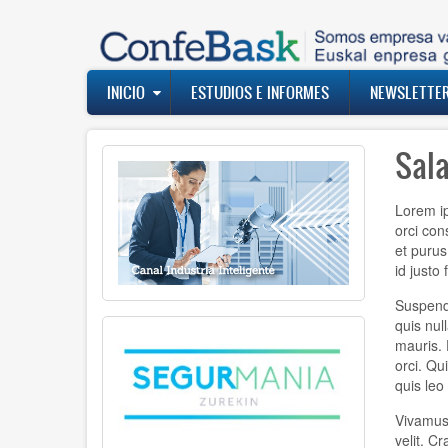
Pasar
al
contenido
principal
Navegación
INICIO
ESTUDIOS E INFORMES
NEWSLETTE
principal
Sal
Lorem ip
orci con
et purus
id justo
Suspendi
quis nul
mauris. 
orci. Qu
quis leo
Vivamus 
velit. C