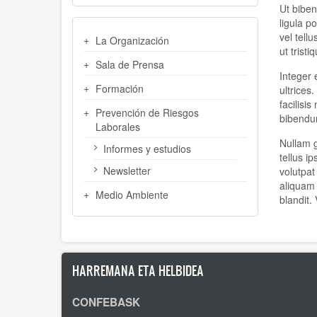
Ut biben
ligula p
MENU
vel tell
La Organización
LATERAL
ut tristi
Sala de Prensa
Integer 
Formación
ultrices
facilisi
Prevención de Riesgos
bibendum
Laborales
Nullam g
Informes y estudios
tellus i
Newsletter
volutpat
aliquam 
Medio Ambiente
blandit. 
HARREMANA ETA HELBIDEA
CONFEBASK