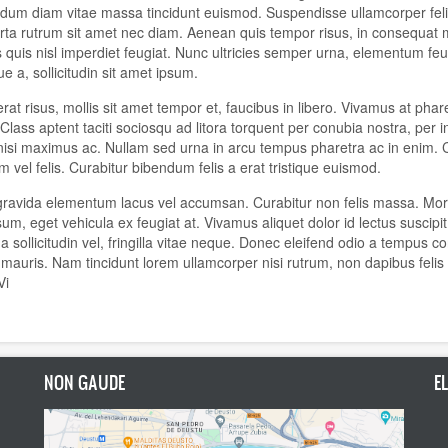
dum diam vitae massa tincidunt euismod. Suspendisse ullamcorper felis m
orta rutrum sit amet nec diam. Aenean quis tempor risus, in consequat
us quis nisl imperdiet feugiat. Nunc ultricies semper urna, elementum 
que a, sollicitudin sit amet ipsum.
erat risus, mollis sit amet tempor et, faucibus in libero. Vivamus at pha
. Class aptent taciti sociosqu ad litora torquent per conubia nostra, per
s nisi maximus ac. Nullam sed urna in arcu tempus pharetra ac in enim. Cu
 vel felis. Curabitur bibendum felis a erat tristique euismod.
ravida elementum lacus vel accumsan. Curabitur non felis massa. Morbi
psum, eget vehicula ex feugiat at. Vivamus aliquet dolor id lectus suscipi
 a sollicitudin vel, fringilla vitae neque. Donec eleifend odio a tempus 
mauris. Nam tincidunt lorem ullamcorper nisi rutrum, non dapibus felis 
Vi
NON GAUDE
E