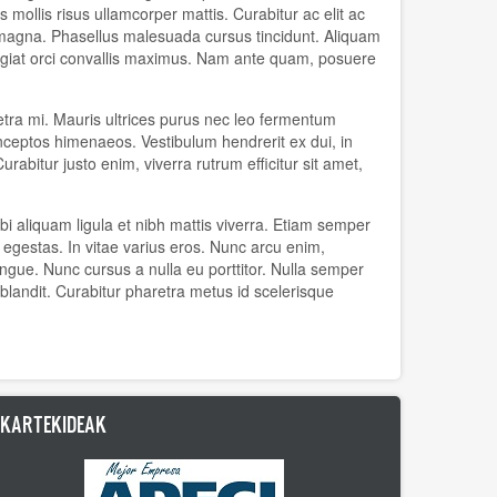
ollis risus ullamcorper mattis. Curabitur ac elit ac
 magna. Phasellus malesuada cursus tincidunt. Aliquam
feugiat orci convallis maximus. Nam ante quam, posuere
retra mi. Mauris ultrices purus nec leo fermentum
 inceptos himenaeos. Vestibulum hendrerit ex dui, in
rabitur justo enim, viverra rutrum efficitur sit amet,
 aliquam ligula et nibh mattis viverra. Etiam semper
t egestas. In vitae varius eros. Nunc arcu enim,
congue. Nunc cursus a nulla eu porttitor. Nulla semper
blandit. Curabitur pharetra metus id scelerisque
LKARTEKIDEAK