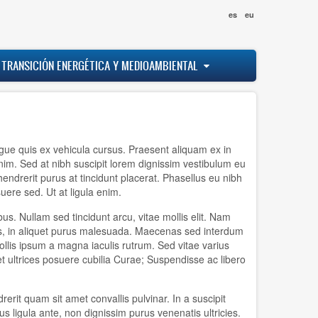
es
eu
 TRANSICIÓN ENERGÉTICA Y MEDIOAMBIENTAL
ugue quis ex vehicula cursus. Praesent aliquam ex in
enim. Sed at nibh suscipit lorem dignissim vestibulum eu
ndrerit purus at tincidunt placerat. Phasellus eu nibh
suere sed. Ut at ligula enim.
. Nullam sed tincidunt arcu, vitae mollis elit. Nam
ibus, in aliquet purus malesuada. Maecenas sed interdum
llis ipsum a magna iaculis rutrum. Sed vitae varius
 et ultrices posuere cubilia Curae; Suspendisse ac libero
rit quam sit amet convallis pulvinar. In a suscipit
s ligula ante, non dignissim purus venenatis ultricies.