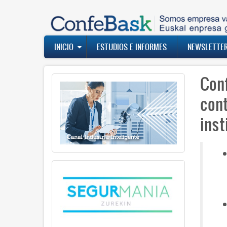
Pasar
al
contenido
principal
Navegación
INICIO
ESTUDIOS E INFORMES
NEWSLETTE
principal
Con
con
inst