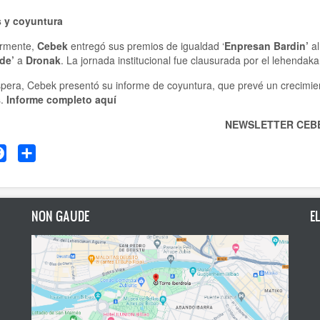
 y coyuntura
ormente,
Cebek
entregó sus premios de igualdad ‘
Enpresan Bardin’
a
de’
a
Dronak
. La jornada institucional fue clausurada por el lehendaka
spera, Cebek presentó su informe de coyuntura, que prevé un crecimi
s.
Informe completo aquí
NEWSLETTER CEB
tter
Facebook
Share
NON GAUDE
E