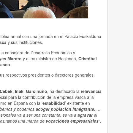
mblea anual con una jornada en el Palacio Euskalduna
sca
y sus instituciones.
: la consejera de Desarrollo Económico y
yes Maroto
y el ex ministro de Hacienda,
Cristóbal
vasco
.
s respectivos presidentes o directores generales,
Cebek, Iñaki Garcinuño
, ha destacado la
relevancia
cial para la contribución de la empresa vasca a la
erno en España con la ‘
estabilidad
’ existente en
bemos y podemos
acoger población inmigrante
, …
esionales va a ser una constante, se va a
agravar
el
esitamos una marea de
vocaciones empresariales
”.