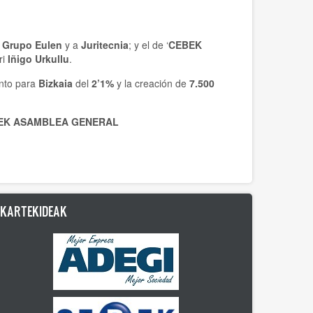
l
Grupo Eulen
y a
Juritecnia
; y el de ‘
CEBEK
ri
Iñigo Urkullu
.
ento para
Bizkaia
del
2’1%
y la creación de
7.500
EK ASAMBLEA GENERAL
LKARTEKIDEAK