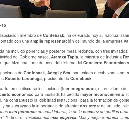
-15
 asociación miembro de
Confebask
, ha celebrado hoy su habitual asa
contado con una
amplia representación
del mundo de
la empresa va
da ha incluido ponencias y posterior mesa redonda, con tres invitados
tividad del Gobierno Vasco,
Arantxa Tapia
, la ministra de Industria
Re
o
, que hizo una firme defensa del sistema del
Concierto Económico 
egaciones de
Confebask
,
Adegi
y
Sea
, han estado encabezadas por su
los
Roberto Larrañaga
, presidente de
Confebask
.
arte, en su discurso institucional (
leer íntegro aquí
), el presidente de
cierto económico
para Euskadi, ha pedido
mayor reconocimiento
so
, ha contrapuesto la ‘debilidad institucional’ para la formación de gobi
i; y ha subrayado la importancia de afrontar
dos retos
: de un lado, “
de
amos
más personas
en edad laboral, lo de la
escasez
de perfiles prof
a”
. Y de otro, “
necesitamos
más empresa
. Más y mejor empresa…nec