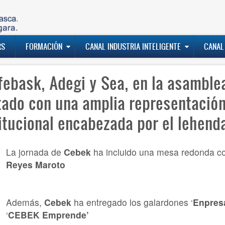
RS
FORMACIÓN
CANAL INDUSTRIA INTELIGENTE
CANAL
febask, Adegi y Sea, en la asamble
tado con una amplia representación
itucional encabezada por el lehend
La jornada de
Cebek
ha incluido una mesa redonda c
Reyes Maroto
Además,
Cebek
ha entregado los galardones ‘
Enpres
‘
CEBEK Emprende’