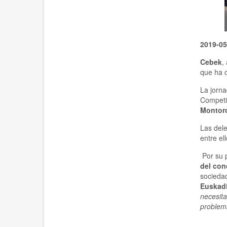
2019-05
Cebek
,
que ha 
La jorna
Competi
Montor
Las del
entre el
Por su p
del con
sociedad
Euskad
necesit
problem