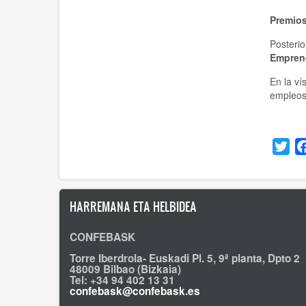
Premios
Posteri
Empren
En la ví
empleo
Twi
HARREMANA ETA HELBIDEA
CONFEBASK
Torre Iberdrola- Euskadi Pl. 5, 9ª planta, Dpto 2
48009 Bilbao (Bizkaia)
Tel: +34 94 402 13 31
confebask@confebask.es