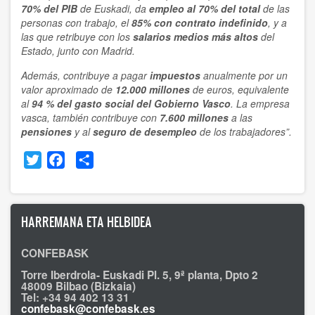
70% del PIB
de Euskadi, da
empleo al 70% del total
de las
personas con trabajo, el
85% con contrato indefinido
, y a
las que retribuye con los
salarios medios más altos
del
Estado, junto con Madrid.
Además, contribuye a pagar
impuestos
anualmente por un
valor aproximado de
12.000 millones
de euros, equivalente
al
94 % del gasto social del Gobierno Vasco
. La empresa
vasca, también contribuye con
7.600 millones
a las
pensiones
y al
seguro de desempleo
de los trabajadores”.
Twitter
Facebook
Share
HARREMANA ETA HELBIDEA
CONFEBASK
Torre Iberdrola- Euskadi Pl. 5, 9ª planta, Dpto 2
48009 Bilbao (Bizkaia)
Tel: +34 94 402 13 31
confebask@confebask.es