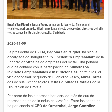
Begoña San Miguel y Tamara Yagüe
, quinta por la izquierda, flanquean al
vicelehendakari segundo,
Mikel Torres
junto al resto de ponentes, directivos de FVEM
y otros cargos institucionales (argazkia,
Confebask
)
2025-11-06
La presidenta de
FVEM, Begoña San Miguel
, ha sido la
encargada de inaugurar el ‘
V Encuentro Empresarial’’
de la
Federación vizcaína de empresas del metal. Una jornada
que ha contado con la participación de
numerosos
invitados empresariales e institucionales,
entre ellos, el
vicelehendakari segundo del Gobierno Vasco,
Mikel Torres
,
dos de sus viceconsejeros, y
tres diputadas forales
de la
Diputación de Bizkaia.
Por parte de las empresas han asistido más de 200 de
representantes de la industria vizcaína. Entre los ponentes,
ha participado el
CEO de Ormazabal, Jorge González
.