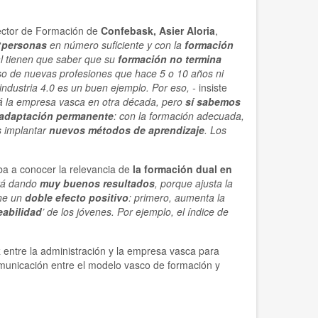
rector de Formación de
Confebask, Asier Aloria
,
“
personas
en número suficiente y con la
formación
l tienen que saber que su
formación no termina
uso de nuevas profesiones que hace 5 o 10 años ni
industria 4.0 es un buen ejemplo. Por eso, -
insiste
 la empresa vasca en otra década, pero
sí sabemos
 adaptación permanente
: con la formación adecuada,
s implantar
nuevos métodos de aprendizaje
. Los
a a conocer la relevancia de
la formación dual en
tá dando
muy buenos resultados
, porque ajusta la
ene un
doble efecto positivo
: primero, aumenta la
abilidad
’ de los jóvenes. Por ejemplo, el índice de
k
entre la administración y la empresa vasca para
nicación entre el modelo vasco de formación y