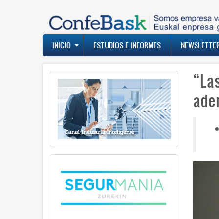
Pasar
al
contenido
principal
Navegación
INICIO
ESTUDIOS E INFORMES
NEWSLETTE
principal
“La
ade