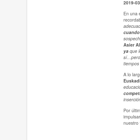
2019-03
En una e
recorda
adecuada
cuando 
sospechá
Asier Al
ya
que l
sí…pero
tiempos 
A lo lar
Euskad
educaci
competi
inserció
Por últi
impulsa
nuestro 