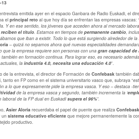
-13
ntrevista emitida ayer en el espacio Ganbara de Radio Euskadi, el di
ba el
principal reto
al que hoy día se enfrentan las empresas vascas: 
. Y en ese sentido, los jóvenes que acceden ahora al mercado labora
reciben el título
. Estamos en tiempos de
permanente cambio
, incl
bamos que iban a existir. Todo lo que está surgiendo alrededor de la 
oria
– quizá no sepamos ahora qué nuevas especialidades demandará
o que la empresa requiere son personas con una
gran capacidad de
 también en formación continua. Para lograr eso, es necesario ademá
actuales, la
industria 4.0, necesita una educación 4.0
”.
go de la entrevista, el director de Formación de
Confebask
también dab
i
, tanto en FP como en el sistema universitario vasco que, subraya “
es
ón a lo que expresamente pide la empresa vasca. Y eso – destaca -ti
tividad
de la empresa vasca y segundo, también incrementa la ‘
emple
n laboral de la FP dual en Euskadi
supera el 96%
”.
mo,
Asier Aloria
recuerdaba el papel de puente que realiza
Confebas
r un
sistema educativo eficiente
que mejore permanentemente la comu
tejido productivo.