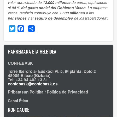
valor aproximado de
12.000 millones
de euros, equivalente
al
94 % del gasto social del Gobierno Vasco
. La empresa
vasca, también contribuye con
7.600 millones
a las
pensiones
y al
seguro de desempleo
de los trabajadores”.
Twitter
Facebook
Share
HARREMANA ETA HELBIDEA
CONFEBASK
Torre Iberdrola- Euskadi Pl. 5, 9ª planta, Dpto 2
48009 Bilbao (Bizkaia)
Tel: +34 94 402 13 31
confebask@confebask.es
Pribatasun Politika / Política de Privacidad
Canal Ético
NON GAUDE