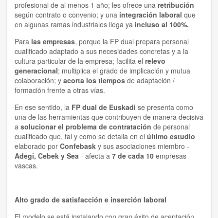
profesional de al menos 1 año; les ofrece una
retribución
según contrato o convenio; y una
integración laboral
que
en algunas ramas industriales llega ya
incluso al 100%.
Para
las empresas
, porque la FP dual prepara personal
cualificado adaptado a sus necesidades concretas y a la
cultura particular de la empresa; facilita el
relevo
generacional
; multiplica el grado de implicación y mutua
colaboración; y
acorta los tiempos
de adaptación /
formación frente a otras vías.
En ese sentido, la
FP dual de Euskadi
se presenta como
una de las herramientas que contribuyen de manera decisiva
a
solucionar el problema de contratación
de personal
cualificado que, tal y como se detalla en el
último estudio
elaborado por
Confebask
y sus asociaciones miembro -
Adegi, Cebek y Sea
- afecta a
7 de cada 10
empresas
vascas.
Alto grado de satisfacción e inserción laboral
El modelo se está instalando con gran éxito de aceptación.