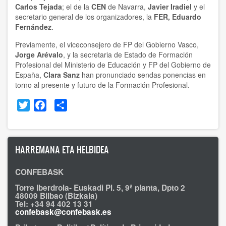
Carlos Tejada
; el de la
CEN
de Navarra,
Javier Iradiel
y el
secretario general de los organizadores, la
FER, Eduardo
Fernández
.
Previamente, el viceconsejero de FP del Gobierno Vasco,
Jorge Arévalo
, y la secretaria de Estado de Formación
Profesional del Ministerio de Educación y FP del Gobierno de
España,
Clara Sanz
han pronunciado sendas ponencias en
torno al presente y futuro de la Formación Profesional.
Twitter
Facebook
Share
HARREMANA ETA HELBIDEA
CONFEBASK
Torre Iberdrola- Euskadi Pl. 5, 9ª planta, Dpto 2
48009 Bilbao (Bizkaia)
Tel: +34 94 402 13 31
confebask@confebask.es