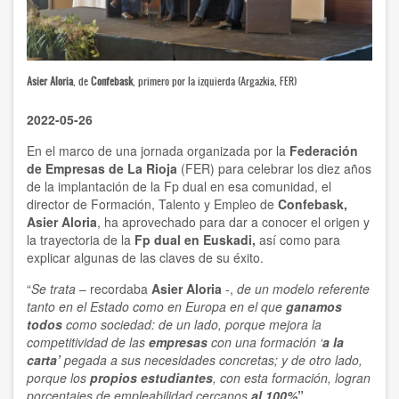
Asier Aloria
, de
Confebask
, primero por la izquierda (Argazkia, FER)
2022-05-26
En el marco de una jornada organizada por la
Federación
de Empresas de La Rioja
(FER) para celebrar los diez años
de la implantación de la Fp dual en esa comunidad, el
director de Formación, Talento y Empleo de
Confebask,
Asier Aloria
, ha aprovechado para dar a conocer el origen y
la trayectoria de la
Fp dual en Euskadi,
así como para
explicar algunas de las claves de su éxito.
“
Se trata
– recordaba
Asier Aloria
-,
de un modelo referente
tanto en el Estado como en Europa en el que
ganamos
todos
como sociedad: de un lado, porque mejora la
competitividad de las
empresas
con una formación ‘
a la
carta’
pegada a sus necesidades concretas; y de otro lado,
porque los
propios estudiantes
, con esta formación, logran
porcentajes de empleabilidad cercanos
al 100%
”.