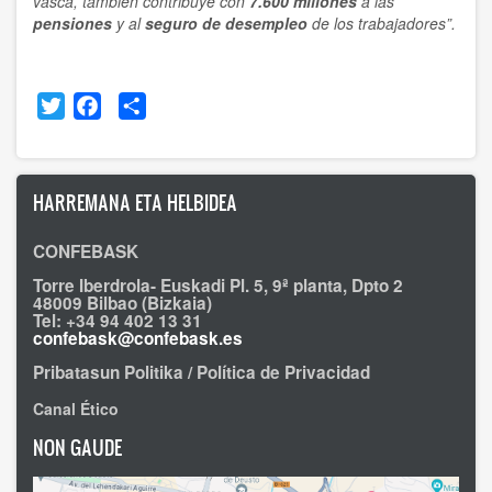
vasca, también contribuye con
7.600 millones
a las
pensiones
y al
seguro de desempleo
de los trabajadores”.
Twitter
Facebook
Share
HARREMANA ETA HELBIDEA
CONFEBASK
Torre Iberdrola- Euskadi Pl. 5, 9ª planta, Dpto 2
48009 Bilbao (Bizkaia)
Tel: +34 94 402 13 31
confebask@confebask.es
Pribatasun Politika / Política de Privacidad
Canal Ético
NON GAUDE