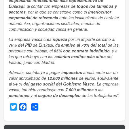
empresarial
intersectorial
más representativa
de
Euskadi,
al contar con empresas de
todos los tamaños y
sectores
, por lo que se constituye como el
interlocutor
empresarial de referencia
ante las instituciones de carácter
autonómico, organizaciones sindicales, medios de
comunicación y sociedad vasca en general.
La empresa vasca crea
riqueza
por un importe cercano al
70% del PIB
de Euskadi, da
empleo al 70% del total
de las
personas con trabajo, el
85% con contrato indefinido
, y a
las que retribuye con los
salarios medios más altos
del
Estado, junto con Madrid.
Además, contribuye a pagar
impuestos
anualmente por un
valor aproximado de
12.000 millones
de euros, equivalente
al
94 % del gasto social del Gobierno Vasco
. La empresa
vasca, también contribuye con
7.600 millones
a las
pensiones
y al
seguro de desempleo
de los trabajadores”.
Twitter
Facebook
Share