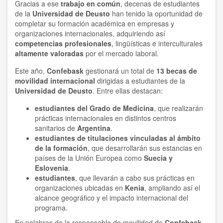
Gracias a ese
trabajo en común
, decenas de estudiantes
de la
Universidad de Deusto
han tenido la oportunidad de
completar su formación académica en empresas y
organizaciones internacionales, adquiriendo así
competencias profesionales
, lingüísticas e interculturales
altamente valoradas
por el mercado laboral.
Este año,
Confebask
gestionará un total de
13 becas de
movilidad internacional
dirigidas a estudiantes de la
Universidad de Deusto
. Entre ellas destacan:
estudiantes del Grado de Medicina
, que realizarán
prácticas internacionales en distintos centros
sanitarios de
Argentina
.
estudiantes de titulaciones vinculadas al ámbito
de la formación
, que desarrollarán sus estancias en
países de la Unión Europea como
Suecia y
Eslovenia
.
estudiantes
, que llevarán a cabo sus prácticas en
organizaciones ubicadas en
Kenia
, ampliando así el
alcance geográfico y el impacto internacional del
programa.
En palabras de la responsable de movilidad de
Confebask,