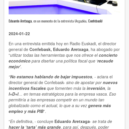
Eduardo Aretxaga
, en un momento de la entrevista (Argazkia,
Confebask
)
2024-01-22
En una entrevista emitida hoy en Radio Euskadi, el director
general de
Confebask, Eduardo Aretxaga
, ha abogado por
“
utilizar todas las herramientas que nos ofrece el
concierto
económico
para diseñar una política fiscal que ‘
recaude
mejor’
.
“
No estamos hablando de bajar impuestos
,
- aclara el
director general de Confebask-
sino de apostar por
nuevos
incentivos fiscales
que fomenten más la
inversión
, la
I+D+I
… en temas estratégicos para la empresa vasca. Eso
permitiría a las empresas competir en un mundo tan
globalizado como el actual, lo que a su vez
genera más
empleo y más PIB
”.
“
En definitiva
, - concluye
Eduardo Aretxaga
-
se trata
de
hacer la ‘tarta’ más grande
, para así, después, poder