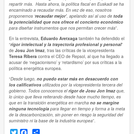
repartir más. Hasta ahora, la política fiscal en Euskadi se ha
encaminado a recaudar más. En vez de eso, nosotros
proponemos ‘
recaudar mejor’
, apelando así al uso de
toda
la potencialidad que nos ofrece el concierto económico
para diseñar instrumentos que nos permitan crecer más
”.
En la entrevista,
Eduardo Aretxaga
también ha defendido el
“
rigor intelectual y la trayectoria profesional y personal
”
de
Josu Jon Imaz
, tras las críticas de la vicepresidenta
Teresa Ribera
contra el CEO de Repsol, al que ha llegado a
acusar de ‘negacionismo’ y ‘retardismo’ por sus críticas a la
política energética europea.
“
Desde luego,
no puedo estar más en desacuerdo con
los calificativos
utilizados por la vicepresidenta tercera del
gobierno. Todos conocemos el
rigor de Josu Jon Imaz
que,
lo único que lleva reiterando desde hace mucho tiempo, es
que en la transición energética en marcha
no se margine
ninguna tecnología
para llegar en tiempo y forma a la meta
de la descarbonización, sin poner en riesgo la seguridad del
suministro ni la base de la industria europea
”.
Twitter
Facebook
Share