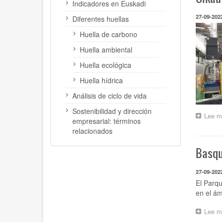
Indicadores en Euskadi
27-09-202
Diferentes huellas
Huella de carbono
Huella ambiental
Huella ecológica
Huella hídrica
Análisis de ciclo de vida
Sostenibilidad y dirección
Lee m
empresarial: términos
relacionados
Basqu
27-09-202
El Parq
en el ám
Lee m