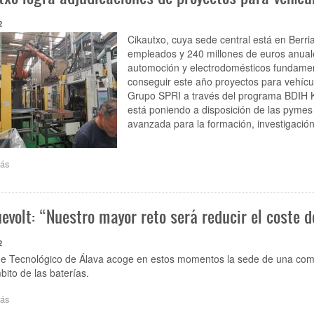
Energy
electrifica
2
la
Cikautxo, cuya sede central está en Berr
línea
empleados y 240 millones de euros anuale
de
automoción y electrodomésticos fundament
autobús
conseguir este año proyectos para vehícu
más
Grupo SPRI a través del programa BDIH Ko
larga
de
está poniendo a disposición de las pymes 
Londres
avanzada para la formación, investigación,
ás
sobre
Cikautxo
logra
adjudicaciones
evolt: “Nuestro mayor reto será reducir el coste d
de
proyectos
para
2
vehículos
ue Tecnológico de Álava acoge en estos momentos la sede de una com
de
bito de las baterías.
hidrógeno
ás
sobre
Basquevolt: