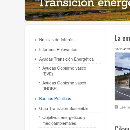
MENÚ
La em
Noticias de Interés
TRANSICIÓN
ENERGÉTICA
Informes Relevantes
03-11-202
Ayudas Transición Energética
Ayudas Gobierno vasco
(EVE)
Ayudas Gobierno vasco
(IHOBE)
Buenas Prácticas
Lee m
Guía Transición Sostenible
Objetivos energéticos y
medioambientales
Cikau