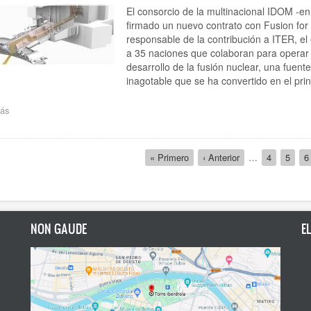
industrial
El consorcio de la multinacional IDOM -e
más
firmado un nuevo contrato con Fusion for
grande
responsable de la contribución a ITER, e
de
a 35 naciones que colaboran para operar 
Euskadi,
desarrollo de la fusión nuclear, una fuen
que
inagotable que se ha convertido en el prin
genera
el
ás
20%
sobre
de
Idom
su
participa
electricidad
en
ción
Primera
« Primero
Página
‹ Anterior
…
Página
4
Págin
5
P
6
un
página
anterior
contrato
de
100
millones
de
NON GAUDE
E
euros
financiado
por
la
UE
para
el