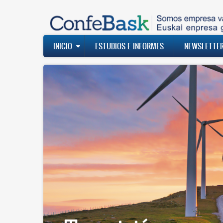
Pasar
al
contenido
principal
Navegación
INICIO
ESTUDIOS E INFORMES
NEWSLETTE
principal