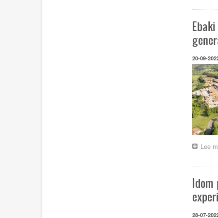
Ebaki
gener
20-09-202
Lee m
Idom 
exper
28-07-202