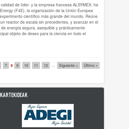
n calidad de líder- y la empresa francesa ALSYMEX, ha
 Energy (F4E), la organización de la Unión Europea
l experimento científico más grande del mundo. Reúne
un reactor de escala sin precedentes, y avanzar en el
te de energía segura, asequible y prácticamente
cipal objeto de deseo para la ciencia en todo el
a
ágina
Página
7
Página
8
Página
9
Página
10
Página
11
Página
12
…
Siguiente
Siguiente >
Última
Último »
actual
página
página
LKARTEKIDEAK