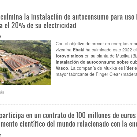
“Nuestro
mayor
 culmina la instalación de autoconsumo para uso 
reto
será
a el 20% de su electricidad
reducir
el
2
coste
de
Con el objetivo de crecer en energías ren
producción
vizcaína
Ebaki
ha culminado este 2022 el 
del
fotovoltaicos
en su planta de Muxika (Bi
vehículo
instalación de autoconsumo sobre cubi
eléctrico”
Vasco
. La compañía de Muxika es
líder 
mayor fabricante de Finger Clear (mader
ás
sobre
Ebaki
culmina
la
participa en un contrato de 100 millones de euros
instalación
de
imento científico del mundo relacionado con la en
autoconsumo
para
2
uso