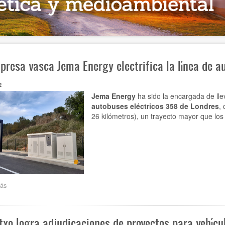
presa vasca Jema Energy electrifica la línea de 
2
Jema Energy
ha sido la encargada de lle
autobuses eléctricos 358 de Londres
,
26 kilómetros), un trayecto mayor que los
ás
sobre
La
empresa
vasca
txo logra adjudicaciones de proyectos para vehícu
Jema