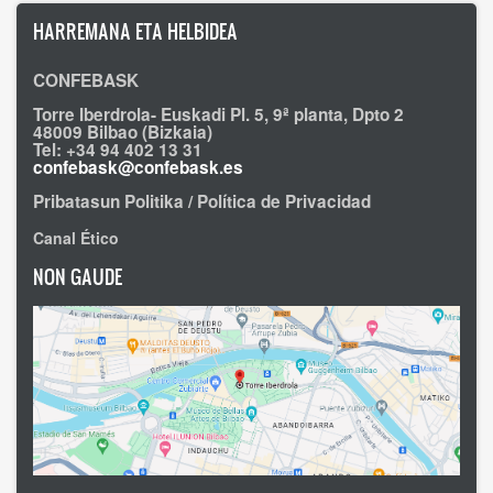
2025
HARREMANA ETA HELBIDEA
avances
en
aire
CONFEBASK
y
descarbonización,
Torre Iberdrola- Euskadi Pl. 5, 9ª planta, Dpto 2
y
48009 Bilbao (Bizkaia)
Tel: +34 94 402 13 31
señala
confebask@confebask.es
retos
en
Pribatasun Politika / Política de Privacidad
agua
y
Canal Ético
biodiversidad
NON GAUDE