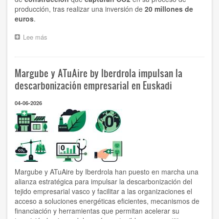
producción, tras realizar una inversión de
20 millones de
euros
.
Lee más
sobre
Biscay
Eco
Aggregates,
Margube y ATuAire by Iberdrola impulsan la
primera
planta
descarbonización empresarial en Euskadi
en
la
04-06-2026
Unión
Europea
de
materiales
de
construcción
que
capturan
Margube y ATuAire by Iberdrola han puesto en marcha una
CO2
alianza estratégica para impulsar la descarbonización del
en
tejido empresarial vasco y facilitar a las organizaciones el
su
acceso a soluciones energéticas eficientes, mecanismos de
proceso
financiación y herramientas que permitan acelerar su
de