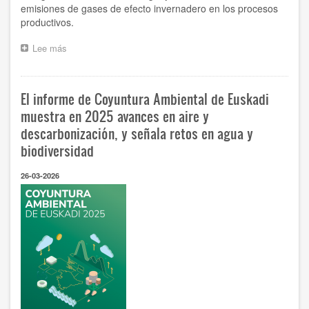
emisiones de gases de efecto invernadero en los procesos
productivos.
Lee más
sobre
El
Gobierno
Vasco
El informe de Coyuntura Ambiental de Euskadi
duplica
las
muestra en 2025 avances en aire y
ayudas
descarbonización, y señala retos en agua y
para
biodiversidad
impulsar
la
eficiencia
26-03-2026
energética
en
la
industria
hasta
los
52
millones
de
euros