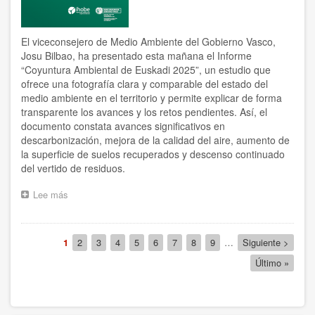
El viceconsejero de Medio Ambiente del Gobierno Vasco,
Josu Bilbao, ha presentado esta mañana el Informe
“Coyuntura Ambiental de Euskadi 2025”, un estudio que
ofrece una fotografía clara y comparable del estado del
medio ambiente en el territorio y permite explicar de forma
transparente los avances y los retos pendientes. Así, el
documento constata avances significativos en
descarbonización, mejora de la calidad del aire, aumento de
la superficie de suelos recuperados y descenso continuado
del vertido de residuos.
Lee más
sobre
El
informe
de
Paginación
Página
1
Página
2
Página
3
Página
4
Página
5
Página
6
Página
7
Página
8
Página
9
…
Siguiente
Siguiente >
Coyuntura
actual
página
Ambiental
Última
Último »
de
página
Euskadi
muestra
en