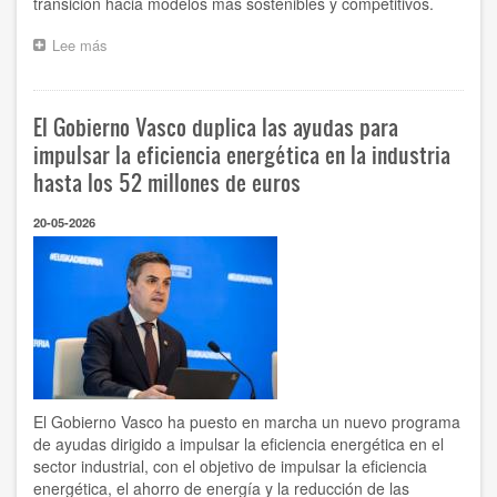
transición hacia modelos más sostenibles y competitivos.
producción
Lee más
sobre
Margube
y
ATuAire
El Gobierno Vasco duplica las ayudas para
by
Iberdrola
impulsar la eficiencia energética en la industria
impulsan
hasta los 52 millones de euros
la
descarbonización
20-05-2026
empresarial
en
Euskadi
El Gobierno Vasco ha puesto en marcha un nuevo programa
de ayudas dirigido a impulsar la eficiencia energética en el
sector industrial, con el objetivo de impulsar la eficiencia
energética, el ahorro de energía y la reducción de las