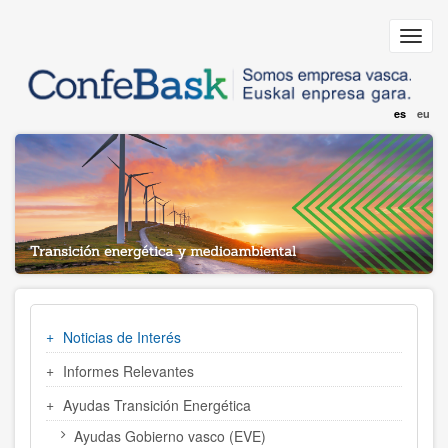
Pasar
al
Toggl
contenido
navig
principal
es
eu
MENÚ
Noticias de Interés
TRANSICIÓN
ENERGÉTICA
Informes Relevantes
Ayudas Transición Energética
Ayudas Gobierno vasco (EVE)