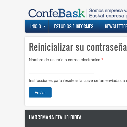
Pasar
al
contenido
principal
Navegación
INICIO
ESTUDIOS E INFORMES
NEWSLETTE
principal
Reinicializar su contraseña
Nombre de usuario o correo electrónico
Instrucciones para resetear la clave serán enviadas a 
HARREMANA ETA HELBIDEA