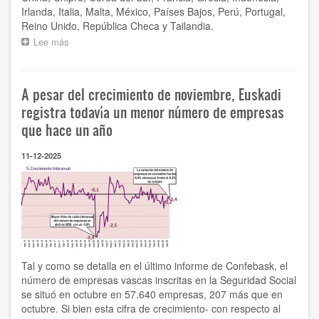
Irlanda, Italia, Malta, México, Países Bajos, Perú, Portugal,
Reino Unido, República Checa y Tailandia.
Lee más
sobre
Global
Training
2025:
A pesar del crecimiento de noviembre, Euskadi
Confebask
y
registra todavía un menor número de empresas
su
que hace un año
consorcio
refuerzan
11-12-2025
la
proyección
internacional
del
talento
joven
vasco
Tal y como se detalla en el último informe de Confebask, el
número de empresas vascas inscritas en la Seguridad Social
se situó en octubre en 57.640 empresas, 207 más que en
octubre. Si bien esta cifra de crecimiento- con respecto al