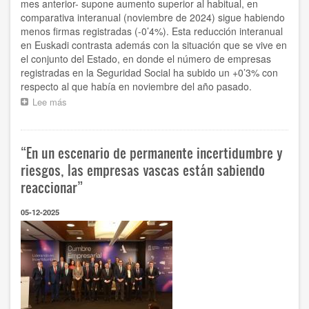
mes anterior- supone aumento superior al habitual, en
comparativa interanual (noviembre de 2024) sigue habiendo
menos firmas registradas (-0’4%). Esta reducción interanual
en Euskadi contrasta además con la situación que se vive en
el conjunto del Estado, en donde el número de empresas
registradas en la Seguridad Social ha subido un +0’3% con
respecto al que había en noviembre del año pasado.
Lee más
sobre
A
pesar
del
“En un escenario de permanente incertidumbre y
crecimiento
de
riesgos, las empresas vascas están sabiendo
noviembre,
reaccionar”
Euskadi
registra
05-12-2025
todavía
un
menor
número
de
empresas
que
hace