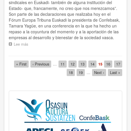
sindicales en Euskadi- también de alguna institución del
Estado- que, francamente, no creo que nos merezcamos”.
Son parte de las declaraciones que realizaba hoy en el
Fórum Europa Tribuna Euskadi la presidenta de Confebask,
Tamara Yagüe, en una conferencia en la que ha hecho un
repaso a la coyuntura del momento y a la aportación de las
empresas al desarrollo y bienestar de la sociedad vasca.
Lee más
sobre
“Para
afrontar
con
Paginación
Primera
« First
Página
‹ Previous
…
Página
11
Página
12
Página
13
Página
14
Página
15
Página
16
Página
17
éxito
página
anterior
actual
los
Página
18
Página
19
…
Siguiente
Next ›
Última
Last »
retos
página
página
del
futuro,
también
necesitamos
el
acompañamiento
de
la
sociedad”