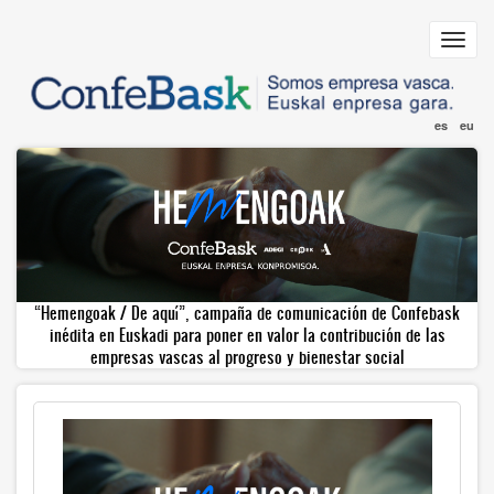
Pasar
al
Toggl
contenido
navig
principal
es
eu
“Hemengoak / De aquí”, campaña de comunicación de Confebask
inédita en Euskadi para poner en valor la contribución de las
empresas vascas al progreso y bienestar social