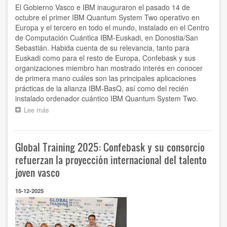
El Gobierno Vasco e IBM inauguraron el pasado 14 de
octubre el primer IBM Quantum System Two operativo en
Europa y el tercero en todo el mundo, instalado en el Centro
de Computación Cuántica IBM-Euskadi, en Donostia/San
Sebastián. Habida cuenta de su relevancia, tanto para
Euskadi como para el resto de Europa, Confebask y sus
organizaciones miembro han mostrado interés en conocer
de primera mano cuáles son las principales aplicaciones
prácticas de la alianza IBM-BasQ, así como del recién
instalado ordenador cuántico IBM Quantum System Two.
Lee más
sobre
Confebask
y
Adegi
Global Training 2025: Confebask y su consorcio
visitan
la
refuerzan la proyección internacional del talento
sede
joven vasco
de
BasqueQ
15-12-2025
en
donde
IBM
ha