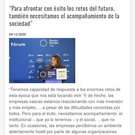
escenario
“Para afrontar con éxito los retos del futuro,
de
permanente
también necesitamos el acompañamiento de la
incertidumbre
sociedad”
y
riesgos,
04-12-2025
las
empresas
vascas
están
sabiendo
reaccionar”
“Tenemos capacidad de respuesta a los enormes retos de
esta época que nos está tocando vivir. Y, de hecho, las
empresas vascas estamos reaccionando con más inversión
y más empleo, …a pesar de las dificultades conocidas por
todos. Pero para el éxito, necesitamos acompañamiento: el
institucional – que ya lo tenemos – y el social, …que no
tanto. En ocasiones, las empresas percibimos un ambiente
abiertamente hostil por parte de algunas organizaciones