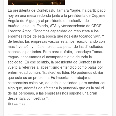
un
año
La presidenta de Confebask, Tamara Yagüe, ha participado
hoy en una mesa redonda junto a la presidenta de Cepyme,
Ángela de Miguel, y al presidente del colectivo de
Autónomos en el Estado, ATA, y vicepresidente de CEOE,
Lorenzo Amor. “Tenemos capacidad de respuesta a los
enormes retos de esta época que nos está tocando vivir. Y,
de hecho, las empresas vascas estamos reaccionando con
más inversión y más empleo, …a pesar de las dificultades
conocidas por todos. Pero para el éxito, - concluye Tamara
Yagüe- necesitamos el acompañamiento de toda la
sociedad. En ese sentido, la presidenta de Confebask ha
vuelto a referirse al absentismo entendido como bajas por
enfermedad común. "Euskadi es líder. No podemos obviar
que esto es un problema. Es importante trabajar un
compromiso colectivo, de toda la sociedad, para acabar con
algo que, además de afectar a lo principal- que es la salud
de las personas, a las empresas nos supone una gran
desventaja competitiva ".
Lee más
sobre
“En
un