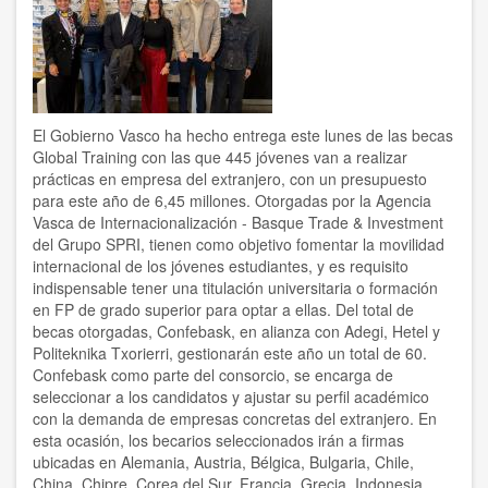
instalado
uno
de
los
ordenadores
cuánticos
más
El Gobierno Vasco ha hecho entrega este lunes de las becas
potentes
Global Training con las que 445 jóvenes van a realizar
del
prácticas en empresa del extranjero, con un presupuesto
mundo
para este año de 6,45 millones. Otorgadas por la Agencia
Vasca de Internacionalización - Basque Trade & Investment
del Grupo SPRI, tienen como objetivo fomentar la movilidad
internacional de los jóvenes estudiantes, y es requisito
indispensable tener una titulación universitaria o formación
en FP de grado superior para optar a ellas. Del total de
becas otorgadas, Confebask, en alianza con Adegi, Hetel y
Politeknika Txorierri, gestionarán este año un total de 60.
Confebask como parte del consorcio, se encarga de
seleccionar a los candidatos y ajustar su perfil académico
con la demanda de empresas concretas del extranjero. En
esta ocasión, los becarios seleccionados irán a firmas
ubicadas en Alemania, Austria, Bélgica, Bulgaria, Chile,
China, Chipre, Corea del Sur, Francia, Grecia, Indonesia,