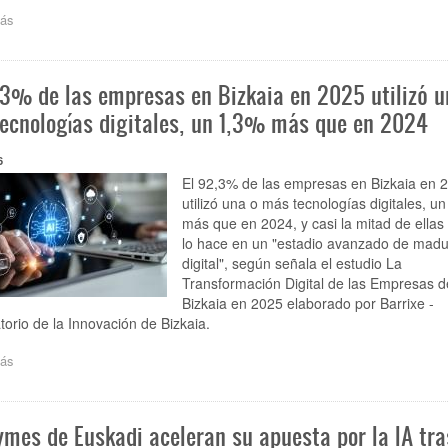
ás
sobre
El
56,8%
de
,3% de las empresas en Bizkaia en 2025 utilizó u
establecimientos
de
ecnologías digitales, un 1,3% más que en 2024
Euskadi
usa
6
redes
sociales
El 92,3% de las empresas en Bizkaia en 
para
utilizó una o más tecnologías digitales, u
fines
más que en 2024, y casi la mitad de ellas
empresariales
lo hace en un "estadio avanzado de madu
y
digital", según señala el estudio La
el
Transformación Digital de las Empresas d
11,3%
Bizkaia en 2025 elaborado por Barrixe -
algún
orio de la Innovación de Bizkaia.
sistema
de
ás
sobre
IA
El
92,3%
de
ymes de Euskadi aceleran su apuesta por la IA tra
las