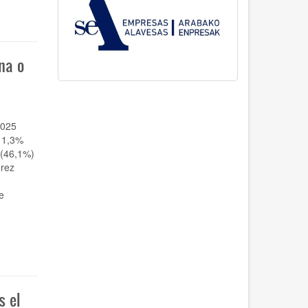
na o
2025
n 1,3%
 (46,1%)
rez
e
s el