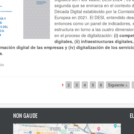
en
segunda que se enmarca en el contexto d
un
Década Digital establecido por la Comisió
año,
según
Europea en 2021. El DESI, entendido des
el
entonces como un panel de indicadores, 
segundo
estructura en torno a las cuatro dimensio
Diagnóstico
en el proceso de digitalización:
(i) compe
de
digitales, (ii) infraestructuras digitales, (
BAIC
mación digital de las empresas y (iv) digitalización de los servici
s
.
ás
sobre
Las
empresas
vascas
ción
Página
1
Página
2
Página
3
Página
4
Página
5
Página
6
Siguiente
Siguiente >
continúan
actual
página
reflejando
un
buen
desempeño
en
NON GAUDE
E
su
proceso
de