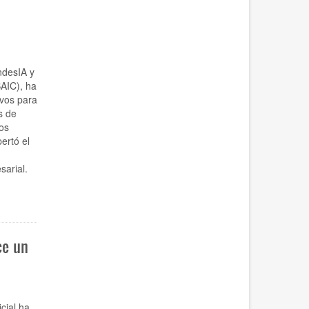
ndesIA y
BAIC), ha
ivos para
s de
dos
ertó el
sarial.
ce un
icial ha