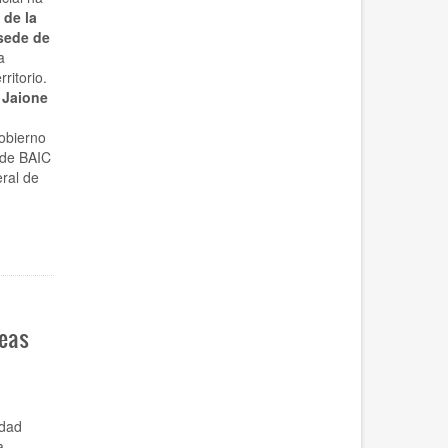
de la
 sede de
a
ritorio.
e
Jaione
obierno
 de BAIC
eral de
reas
edad
a