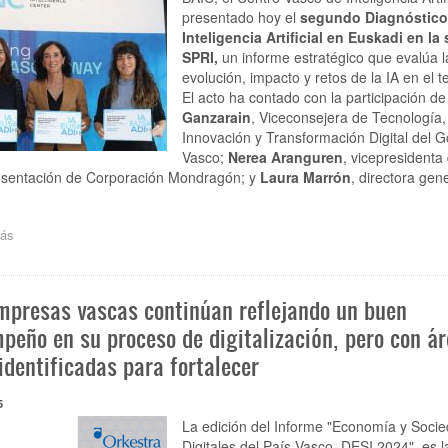
IA
presentado hoy el
segundo Diagnóstico 
tras
Inteligencia Artificial en Euskadi en la
el
SPRI,
un informe estratégico que evalúa l
programa
evolución, impacto y retos de la IA en el ter
formativo
El acto ha contado con la participación d
impulsado
Ganzarain
, Viceconsejera de Tecnología,
por
Innovación y Transformación Digital del G
el
Vasco;
Nerea Aranguren
, vicepresidenta
Gobierno
Vasco,
esentación de Corporación Mondragón; y
Laura Marrón
, directora gen
IndesIA
y
BAIC
ás
sobre
La
adopción
de
mpresas vascas continúan reflejando un buen
la
Inteligencia
peño en su proceso de digitalización, pero con á
Artificial
identificadas para fortalecer
en
Euskadi
crece
5
un
La edición del Informe "Economía y Soci
42%
Digitales del País Vasco, DESI 2024", es l