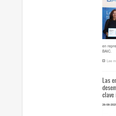
en repr
BAIC.
Lee m
Las e
desem
clave 
26-08-202