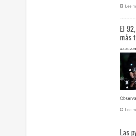
Lee m
El 92
más t
30-03-202
Observat
Lee m
Las p