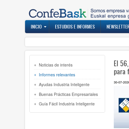
Pasar
al
contenido
principal
Navegación
INICIO
ESTUDIOS E INFORMES
NEWSLETTE
principal
MENU
El 56
Noticias de interés
INDUSTRIA
para 
Informes relevantes
30-07-202
Ayudas Industria Inteligente
Buenas Prácticas Empresariales
Guía Fácil Industria Inteligente