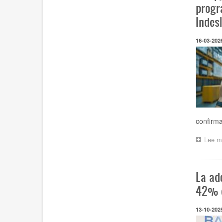
progr
Indes
16-03-202
confirma
Lee m
La ado
42% e
13-10-202