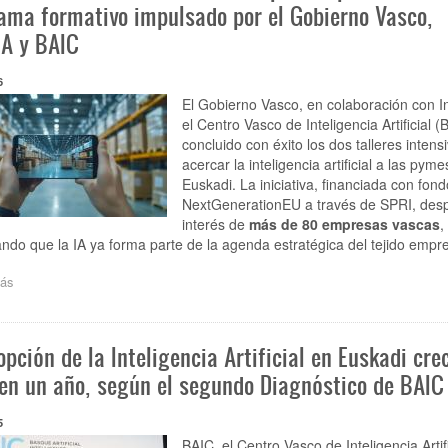
empresas
ama formativo impulsado por el Gobierno Vasco,
en
IA y BAIC
Bizkaia
en
2025
6
utilizó
El Gobierno Vasco, en colaboración con I
una
el Centro Vasco de Inteligencia Artificial (
o
concluido con éxito los dos talleres intens
más
acercar la inteligencia artificial a las pyme
tecnologías
digitales,
Euskadi. La iniciativa, financiada con fon
un
NextGenerationEU a través de
SPRI,
desp
1,3%
interés de
más de 80 empresas vascas
,
más
ndo que la IA ya forma parte de la agenda estratégica del tejido empre
que
en
ás
sobre
2024
Las
pymes
de
pción de la Inteligencia Artificial en Euskadi cre
Euskadi
aceleran
n un año, según el segundo Diagnóstico de BAIC
su
apuesta
5
por
la
BAIC, el Centro Vasco de Inteligencia Artif