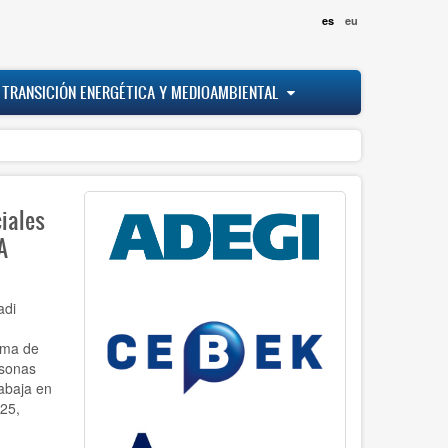
es
eu
 TRANSICIÓN ENERGÉTICA Y MEDIOAMBIENTAL
iales
A
adi
tema de
rsonas
abaja en
25,