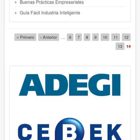
Buenas Prácticas Empresariales
Guía Fácil Industria Inteligente
Paginación
Primera
« Primero
Página
‹ Anterior
…
Página
6
Página
7
Página
8
Página
9
Página
10
Página
11
Página
12
página
anterior
Página
13
Página
14
actual