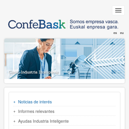
Pasar
al
Toggl
contenido
navig
principal
es
eu
MENU
Noticias de interés
INDUSTRIA
Informes relevantes
Ayudas Industria Inteligente