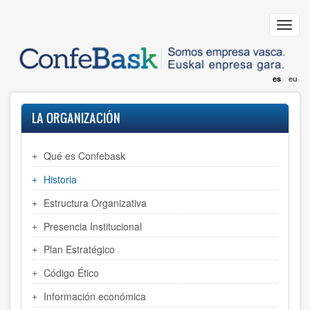
Pasar
al
Toggl
contenido
navig
principal
es
eu
LA ORGANIZACIÓN
Qué es Confebask
Historia
Estructura Organizativa
Presencia Institucional
Plan Estratégico
Código Ético
Información económica