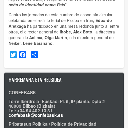
seña de identidad como País
”.
Dentro las jornadas de esta cumbre de economía circular
celebrada en el recinto ferial de Ficoba en Irun
, Eduardo
Aretxaga
ha participado en una mesa redonda junto a, entre
otros, el director general de
Ihobe, Alex Boto
, la directora
general de
Aclima, Olga Martín
, o la directora general de
Neiker, Leire Barañano
.
Twitter
Facebook
Share
HARREMANA ETA HELBIDEA
CONFEBASK
Torre Iberdrola- Euskadi Pl. 5, 9ª planta, Dpto 2
48009 Bilbao (Bizkaia)
Tel: +34 94 402 13 31
confebask@confebask.es
Pribatasun Politika / Política de Privacidad