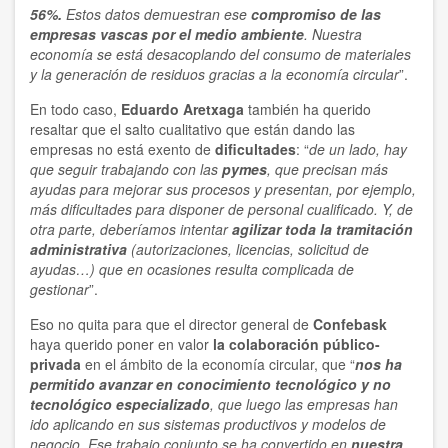
56%.
Estos datos demuestran ese
compromiso de las
empresas vascas por el medio ambiente
. Nuestra
economía se está desacoplando del consumo de materiales
y la generación de residuos gracias a la economía circular
”.
En todo caso,
Eduardo Aretxaga
también ha querido
resaltar que el salto cualitativo que están dando las
empresas no está exento de
dificultades
: “
de un lado, hay
que seguir trabajando con las
pymes
, que precisan más
ayudas para mejorar sus procesos y presentan, por ejemplo,
más dificultades para disponer de personal cualificado. Y, de
otra parte, deberíamos intentar
agilizar toda la tramitación
administrativa
(autorizaciones, licencias, solicitud de
ayudas…) que en ocasiones resulta complicada de
gestionar
”.
Eso no quita para que el director general de
Confebask
haya querido poner en valor
la colaboración público-
privada
en el ámbito de la economía circular, que “
nos ha
permitido avanzar en conocimiento tecnológico y no
tecnológico especializado
, que luego las empresas han
ido aplicando en sus sistemas productivos y modelos de
negocio. Ese trabajo conjunto se ha convertido en
nuestra