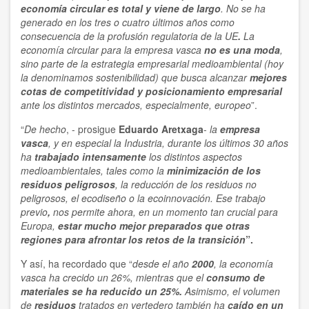
economía circular es total y viene de largo
. No se ha
generado en los tres o cuatro últimos años como
consecuencia de la profusión regulatoria de la UE
.
La
economía circular para la empresa vasca
no es una moda
,
sino parte de la estrategia empresarial medioambiental (hoy
la denominamos sostenibilidad) que busca alcanzar
mejores
cotas de competitividad y posicionamiento empresarial
ante los distintos mercados, especialmente, europeo
”.
“
De hecho
, - prosigue
Eduardo Aretxaga
-
la
empresa
vasca
, y en especial la Industria, durante los últimos 30 años
ha
trabajado intensamente
los distintos aspectos
medioambientales, tales como la
minimización de los
residuos peligrosos
, la reducción de los residuos no
peligrosos, el ecodiseño o la ecoinnovación. Ese trabajo
previo
,
nos permite ahora, en un momento tan crucial para
Europa,
estar mucho mejor preparados que otras
regiones para afrontar los retos de la transición
”.
Y así, ha recordado que “
desde el año
2000
, la economía
vasca ha crecido un 26%, mientras que el
consumo de
materiales se ha reducido un 25%.
Asimismo, el volumen
de
residuos
tratados en vertedero también ha
caído en un