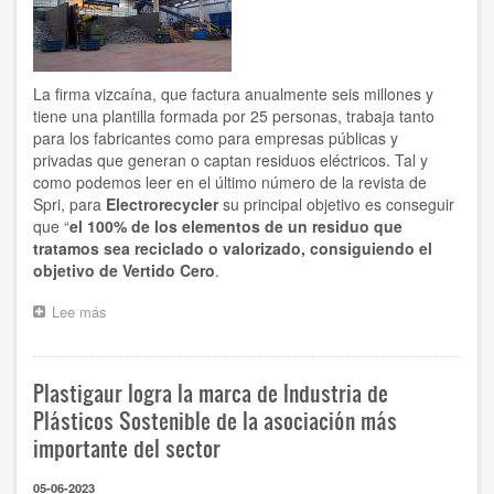
La firma vizcaína, que factura anualmente seis millones y
tiene una plantilla formada por 25 personas, trabaja tanto
para los fabricantes como para empresas públicas y
privadas que generan o captan residuos eléctricos. Tal y
como podemos leer en el último número de la revista de
Spri, para
Electrorecycler
su principal objetivo es conseguir
que “
el 100% de los elementos de un residuo que
tratamos sea reciclado o valorizado, consiguiendo
el
objetivo de Vertido Cero
.
Lee más
sobre
Electrorecycler
aspira
al
Plastigaur logra la marca de Industria de
Vertido
Cero
Plásticos Sostenible de la asociación más
con
importante del sector
la
gestión
05-06-2023
integral