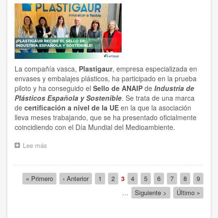
de
residuos
de
aparatos
eléctricos
y
electrónicos
La compañía vasca,
Plastigaur
, empresa especializada en
envases y embalajes plásticos, ha participado en la prueba
piloto y ha conseguido el
Sello de ANAIP
de
Industria de
Plásticos Española y Sostenible
. Se trata de una marca
de
certificación a nivel de la UE
en la que la asociación
lleva meses trabajando, que se ha presentado oficialmente
coincidiendo con el Día Mundial del Medioambiente.
Lee más
sobre
Plastigaur
logra
la
Paginación
Primera
« Primero
Página
‹ Anterior
Página
1
Página
2
Página
3
Página
4
Página
5
Página
6
Página
7
Página
8
Página
9
marca
página
anterior
actual
de
…
Siguiente
Siguiente >
Última
Último »
Industria
página
página
de
Plásticos