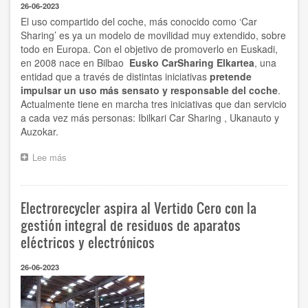
26-06-2023
de
El uso compartido del coche, más conocido como ‘Car
la
Sharing’ es ya un modelo de movilidad muy extendido, sobre
carne
todo en Europa. Con el objetivo de promoverlo en Euskadi,
‘made
in
en 2008 nace en Bilbao
Eusko CarSharing Elkartea
, una
Euskadi’
entidad que a través de distintas iniciativas
pretende
impulsar un uso más sensato y responsable del coche
.
Actualmente tiene en marcha tres iniciativas que dan servicio
a cada vez más personas: Ibilkari Car Sharing , Ukanauto y
Auzokar.
Lee más
sobre
Eusko
Car
Sharing
Electrorecycler aspira al Vertido Cero con la
promueve
la
gestión integral de residuos de aparatos
movilidad
eléctricos y electrónicos
compartida
en
26-06-2023
los
municipios