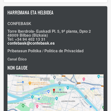
Sostenible
de
HARREMANA ETA HELBIDEA
la
asociación
más
CONFEBASK
importante
del
Torre Iberdrola- Euskadi Pl. 5, 9ª planta, Dpto 2
sector
48009 Bilbao (Bizkaia)
Tel: +34 94 402 13 31
confebask@confebask.es
Pribatasun Politika / Política de Privacidad
Canal Ético
NON GAUDE