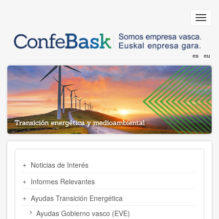
Pasar
al
Toggl
contenido
navig
principal
es
eu
MENÚ
Noticias de Interés
TRANSICIÓN
ENERGÉTICA
Informes Relevantes
Ayudas Transición Energética
Ayudas Gobierno vasco (EVE)