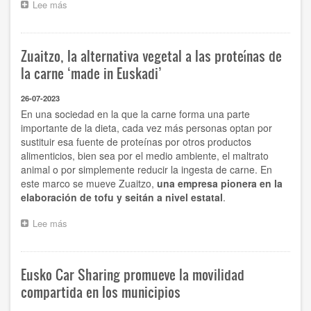
Lee más
sobre
Sidenor
y
el
Zuaitzo, la alternativa vegetal a las proteínas de
EVE
unen
la carne ‘made in Euskadi’
fuerzas
para
26-07-2023
impulsar
En una sociedad en la que la carne forma una parte
la
importante de la dieta, cada vez más personas optan por
energía
sustituir esa fuente de proteínas por otros productos
renovable
en
alimenticios, bien sea por el medio ambiente, el maltrato
la
animal o por simplemente reducir la ingesta de carne. En
industria
este marco se mueve
Zuaitzo
,
una empresa pionera en la
vasca
elaboración de tofu y seitán a nivel estatal
.
Lee más
sobre
Zuaitzo,
la
alternativa
Eusko Car Sharing promueve la movilidad
vegetal
a
compartida en los municipios
las
proteínas