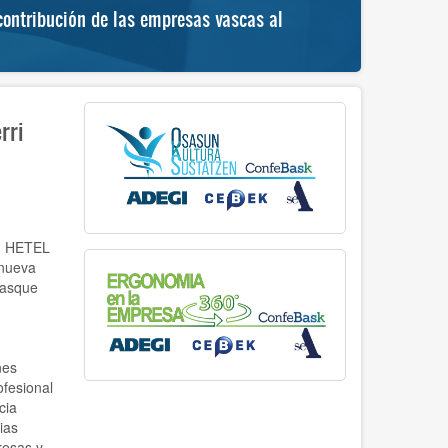
ontribución de las empresas vascas al
“Hemengoa
progreso 
rri
i, HETEL
 nueva
Basque
nes
ofesional
cia
ias
resas y