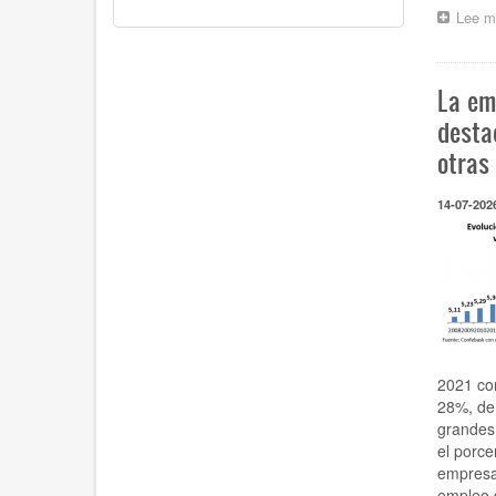
Lee m
La em
desta
otras
14-07-202
2021 co
28%, de
grandes
el porce
empresas
empleo d