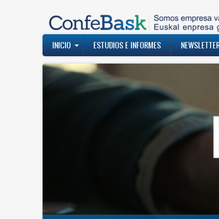
Pasar
al
contenido
principal
Navegación
INICIO
ESTUDIOS E INFORMES
NEWSLETTE
principal