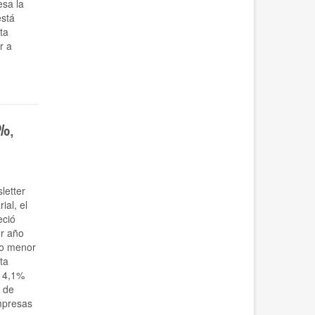
esa la
está
ta
r a
6%,
letter
al, el
eció
er año
mo menor
ta
l 4,1%
 de
mpresas