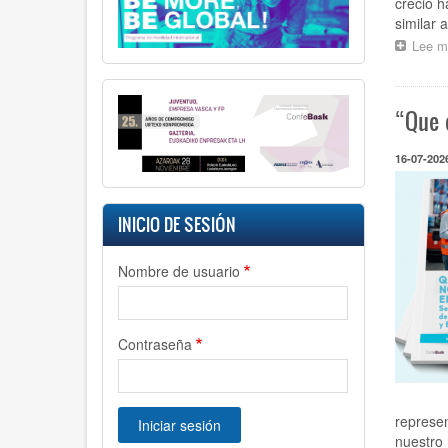
creció h
similar 
Lee m
“Que 
16-07-202
INICIO DE SESIÓN
Nombre de usuario
Contraseña
represen
nuestro 