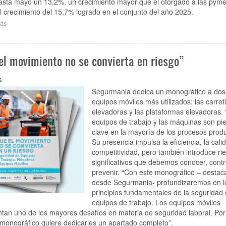
actuar
asta mayo un 13,2%, un crecimiento mayor que el otorgado a las pyme
ya
al crecimiento del 15,7% logrado en el conjunto del año 2025.
para
ás
sobre
garantizar
El
nuestro
crédito
futuro”
nuevo
el movimiento no se convierta en riesgo”
a
las
empresas
6
crece
Segurmania dedica un monográfico a dos 
hasta
equipos móviles más utilizados: las carreti
mayo
elevadoras y las plataformas elevadoras. 
un
equipos de trabajo y las máquinas son pi
6%,
clave en la mayoría de los procesos produ
marcando
su
Su presencia impulsa la eficiencia, la calid
valor
competitividad, pero también introduce ri
más
significativos que debemos conocer, contr
alto
prevenir. “Con este monográfico – destac
desde
desde Segurmania- profundizaremos en l
2012
principios fundamentales de la seguridad
equipos de trabajo. Los equipos móviles
tan uno de los mayores desafíos en materia de seguridad laboral. Por 
monográfico quiere dedicarles un apartado completo”.