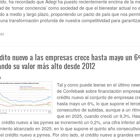
ido, ha recordado que Adegi ha puesto recientemente encima de la m
d de ‘tomar conciencia’ como sociedad de que el bienestar actual no 
o a medio y largo plazo, proponiendo un pacto de país que nos permi
una transformación profunda de nuestra competitividad para garantiza
ás
sobre
“Confebask,
Adegi,
Cebek
édito nuevo a las empresas crece hasta mayo un 
y
SEA
ndo su valor más alto desde 2012
suscribimos
la
6
necesidad
de
Tal y como puede leerse en el último news
tomar
de Confebask sobre financiación empresari
conciencia
crédito nuevo al conjunto de empresas cr
colectiva
hasta mayo un 6%, lo que supone el terc
sobre
consecutivo de subidas, aunque a un rit
el
que en 2025, cuando creció un 9,3%. Has
momento
 crédito nuevo a las pymes se incrementó un 0,2%, una cifra inferior a
actual
miento alcanzado en 2025, en lo que supone el quinto año consecutivo
y
el crédito nuevo a pymes. Por otro lado, el crédito nuevo a grandes e
de