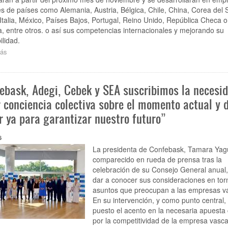
s de países como Alemania, Austria, Bélgica, Chile, China, Corea del S
 Italia, México, Países Bajos, Portugal, Reino Unido, República Checa o
a, entre otros. o así sus competencias internacionales y mejorando su
lidad.
ás
sobre
La
alianza
Confebask,
ebask, Adegi, Cebek y SEA suscribimos la necesi
Adegi,
HETEL
 conciencia colectiva sobre el momento actual y 
y
r ya para garantizar nuestro futuro”
Politeknika
Txorierri
abre
6
la
La presidenta de Confebask, Tamara Yag
convocatoria
comparecido en rueda de prensa tras la
de
celebración de su Consejo General anual,
70
dar a conocer sus consideraciones en torn
becas
del
asuntos que preocupan a las empresas v
programa
En su intervención, y como punto central,
Basque
puesto el acento en la necesaria apuesta 
Global
por la competitividad de la empresa vasca
Industry