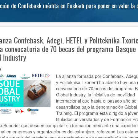
ón de Confebask inédita en Euskadi para poner en valor la c
ianza Confebask, Adegi, HETEL y Politeknika Txorie
la convocatoria de 70 becas del programa Basque
l Industry
6
La alianza formada por Confebask, Adeg
y Politeknika Txorierri ha abierto hoy una
convocatoria de 70 becas del programa 
Global Industry, la iniciativa de movilidad
internacional que hasta el pasado año se
desarrollaba bajo la denominación Global
Training. El programa está dirigido a jóve
titulados universitarios y de Formación Pr
o Superior que deseen completar su formación mediante una experien
nal en empresas y organizaciones del extranjero, reforzand Las estanc
rán a partir del próximo mes de noviembre y se desarrollarán en emp