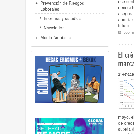
ese sent
Prevención de Riesgos
necesida
Laborales
asegurad
Informes y estudios
abordar 
futuro.
Newsletter
Lee m
Medio Ambiente
El cr
marca
21-07-202
mayo, el
de creci
subida d