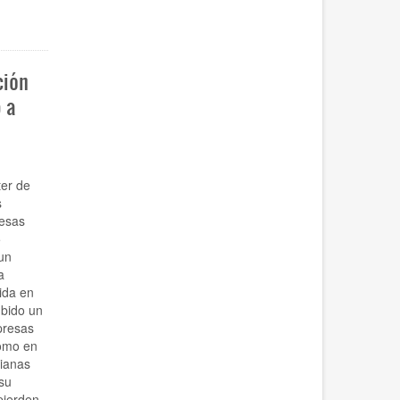
ción
 a
ter de
s
resas
5
un
a
ida en
bido un
presas
como en
dianas
su
pierden