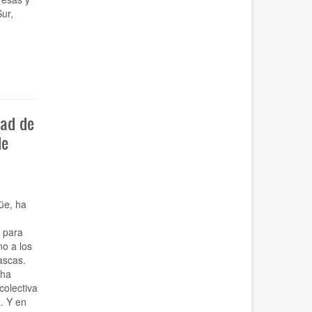
ur,
dad de
de
üe, ha
 para
o a los
ascas.
 ha
colectiva
. Y en