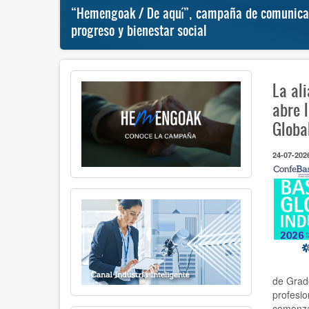
al
“Hemengoak / De aquí”, campaña de comunicaci
progreso y bienestar social
La al
abre 
Globa
24-07-202
de Grad
profesio
comenza