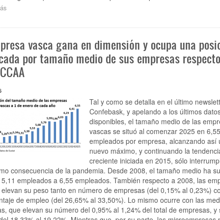
ás
sobre
“Que
el
movimiento
presa vasca gana en dimensión y ocupa una posi
no
se
cada por tamaño medio de sus empresas respecto
convierta
 CCAA
en
riesgo”
6
Tal y como se detalla en el último newslet
Confebask, y apelando a los últimos dato
disponibles, el tamaño medio de las emp
vascas se situó al comenzar 2025 en 6,5
empleados por empresa, alcanzando así 
nuevo máximo, y continuando la tendenci
creciente iniciada en 2015, sólo interrump
mo consecuencia de la pandemia. Desde 2008, el tamaño medio ha su
 5,11 empleados a 6,55 empleados. También respecto a 2008, las em
 elevan su peso tanto en número de empresas (del 0,15% al 0,23%) 
ntaje de empleo (del 26,65% al 33,50%). Lo mismo ocurre con las me
, que elevan su número del 0,95% al 1,24% del total de empresas, y 
el 18,33% al 19,22%. Mientras que, por su parte, las microempresas 