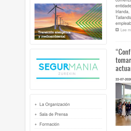
entidade
Irlanda,
Tailandi
empleabi
Lee m
“Conf
tomar
actua
22-07-202
MENU
La Organización
LATERAL
Sala de Prensa
Formación