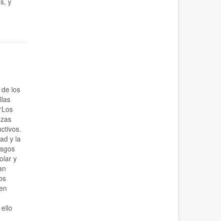
s, y
de los
llas
“Los
ezas
ctivos.
ad y la
esgos
olar y
an
os
 en
ello