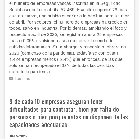
el número de empresas vascas inscritas en la Seguridad
Social ascendió en abril a 57.469. Esa cifra supone176 más
que en marzo, una subida superior a la habitual para un mes
de abril. Por sectores, el número de empresas ha crecido en
todos, salvo en Industria. Por lo demás, ampliando el foco y
respecto a abril de 2025, se registran ahora 28 empresas
más (+0,05%), volviendo así a recuperar la senda de
subidas interanuales. Sin embargo, y respecto a febrero de
2020 (comienzo de la pandemia), todavía se computan
1.424 empresas menos (-2,4%) que entonces, de las que
sólo se han recuperado el 32% de todas las perdidas
durante la pandemia.
Lee más
sobre
El
número
de
9 de cada 10 empresas aseguran tener
empresas
en
dificultades para contratar, bien por falta de
Euskadi
personas o bien porque éstas no disponen de las
creció
capacidades adecuadas
en
abril
en
10-05-2026