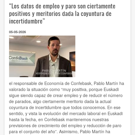
“Los datos de empleo y paro son ciertamente
de
las
positivos y meritorios dada la coyuntura de
empresas
incertidumbre”
vascas
pasan
05-05-2026
hoy
por
los
altos
costes
laborales
y
el
absentismo”
el responsable de Economía de Confebask, Pablo Martín ha
valorado la situación como “muy positiva, porque Euskadi
sigue siendo capaz de crear empleo y de reducir el número
de parados, algo ciertamente meritorio dada la actual
coyuntura de incertidumbre que todos conocemos. En ese
sentido, y vista la evolución del mercado laboral en Euskadi
hasta la fecha, en Confebask mantenemos nuestras
previsiones de crecimiento del empleo y reducción de paro
para el conjunto del año”. Asimismo, Pablo Martín ha