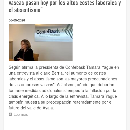
vascas pasan hoy por los altos costes laborales y
competitividad,
el absentismo”
de
poner
06-05-2026
el
concierto
económico
a
disposición
del
crecimiento”
Según afirma la presidenta de Confebask Tamara Yagüe en
una entrevista al diario Berria, “el aumento de costes
laborales y el absentismo son las mayores preocupaciones
de las empresas vascas”. Asimismo, añade que deberían
tomarse medidas adicionales si empeora la inflación por la
crisis energética. A lo largo de la entrevista, Tamara Yagüe
también muestra su preocupación reiteradamente por el
futuro del valle de Ayala.
Lee más
sobre
"Las
principales
preocupaciones