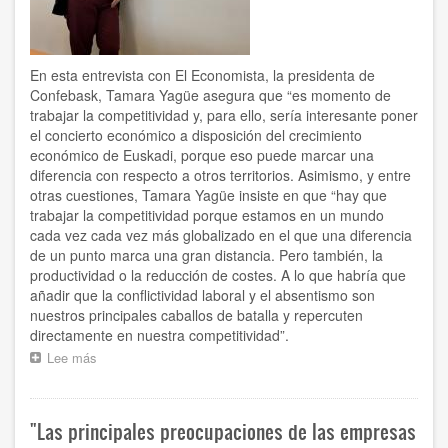
éstas
no
disponen
de
En esta entrevista con El Economista, la presidenta de
las
Confebask, Tamara Yagüe asegura que “es momento de
capacidades
trabajar la competitividad y, para ello, sería interesante poner
adecuadas
el concierto económico a disposición del crecimiento
económico de Euskadi, porque eso puede marcar una
diferencia con respecto a otros territorios. Asimismo, y entre
otras cuestiones, Tamara Yagüe insiste en que “hay que
trabajar la competitividad porque estamos en un mundo
cada vez cada vez más globalizado en el que una diferencia
de un punto marca una gran distancia. Pero también, la
productividad o la reducción de costes. A lo que habría que
añadir que la conflictividad laboral y el absentismo son
nuestros principales caballos de batalla y repercuten
directamente en nuestra competitividad”.
Lee más
sobre
“Es
momento
de
"Las principales preocupaciones de las empresas
trabajar
la