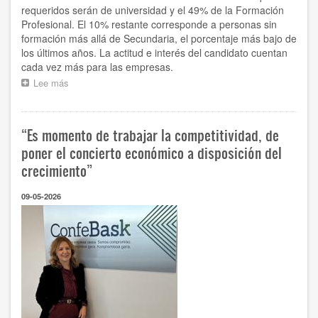
requeridos serán de universidad y el 49% de la Formación
Profesional. El 10% restante corresponde a personas sin
formación más allá de Secundaria, el porcentaje más bajo de
los últimos años. La actitud e interés del candidato cuentan
cada vez más para las empresas.
Lee más
sobre
9
de
cada
“Es momento de trabajar la competitividad, de
10
empresas
poner el concierto económico a disposición del
aseguran
crecimiento”
tener
dificultades
09-05-2026
para
contratar,
bien
por
falta
de
personas
o
bien
porque