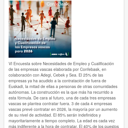
176
y
en
todos
los
sectores,
salvo
en
Industria
VI Encuesta sobre Necesidades de Empleo y Cualificación
de las empresas vascas elaborada por Confebask, en
colaboración con Adegi, Cebek y Sea. El 25% de las
empresas ya ha acudido a la contratación de fuera de
Euskadi, la mitad de ellas a personas de otras comunidades
autónomas. La construcción es la que más ha recurrido a
esta fórmula. De cara al futuro, una de cada tres empresas
vascas se plantea contratar fuera. 3 de cada 4 empresas
vascas prevé contratar en 2026, la mayoría por un aumento
de su nivel de actividad. El 85% serán indefinidos y
mayoritariamente a tiempo completo. La edad es cada vez
más indiferente a la hora de contratar. El 40% de los puestos