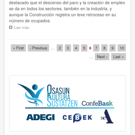
destacado que el descenso del paro y la creación de empleo
se da en todos los sectores, también en la industria, y
aunque la Construcción registra un leve retroceso en su
número de ocupados.
Lee más
sobre
“Los
datos
de
Paginación
Primera
« First
Página
‹ Previous
…
Página
2
Página
3
Página
4
Página
5
Página
6
Página
7
Página
8
Página
9
Página
10
empleo
página
anterior
actual
y
…
Siguiente
Next ›
Última
Last »
paro
página
página
son
ciertamente
positivos
y
meritorios
dada
la
coyuntura
de
incertidumbre”