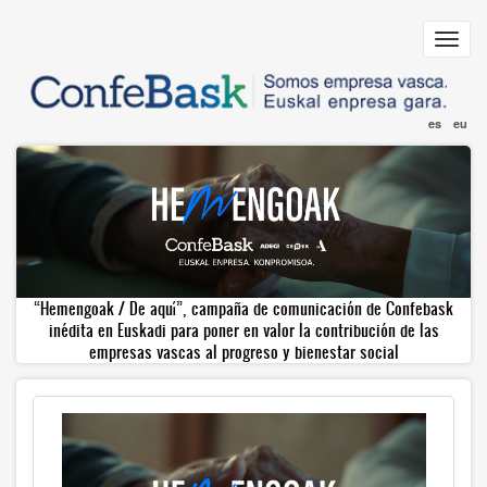
Pasar
al
Toggl
contenido
navig
principal
es
eu
“Hemengoak / De aquí”, campaña de comunicación de Confebask
inédita en Euskadi para poner en valor la contribución de las
empresas vascas al progreso y bienestar social